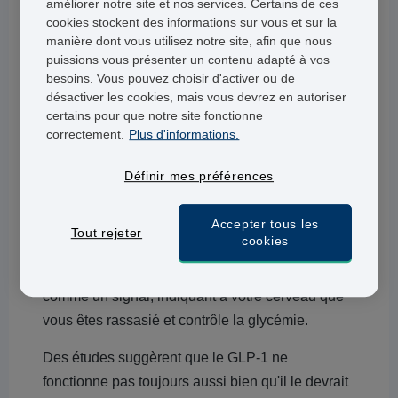
Veuillez noter que cette page est disponible à titre
améliorer notre site et nos services. Certains de ces
cookies stockent des informations sur vous et sur la
informatif
et ne constitue pas un avis médical. Il
manière dont vous utilisez notre site, afin que nous
est recommandé de consulter un médecin avant
puissions vous présenter un contenu adapté à vos
de commencer à prendre Wegovy ou Saxenda ou
besoins. Vous pouvez choisir d'activer ou de
désactiver les cookies, mais vous devrez en autoriser
tout autre médicament.
certains pour que notre site fonctionne
Leurs principes actifs
correctement.
Plus d'informations.
L'ingrédient actif de
Wegovy
est le
semaglutide
.
Définir mes préférences
Le semaglutide aide à réduire les sensations de
faim en se liant aux récepteurs GLP-1 du
Accepter tous les
Tout rejeter
cookies
pancréas et du cerveau. Le GLP-1 est libéré par
votre estomac lorsque vous mangez. Il agit
comme un signal, indiquant à votre cerveau que
vous êtes rassasié et contrôle la glycémie.
Des études suggèrent que le GLP-1 ne
fonctionne pas toujours aussi bien qu'il le devrait