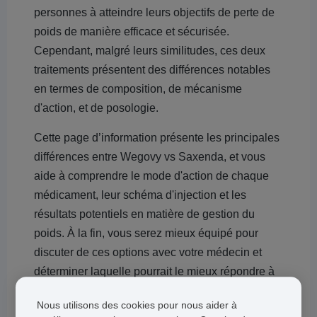
personnes à atteindre leurs objectifs de perte de
poids de manière efficace et sécurisée.
Cependant, malgré leurs similitudes, ces deux
traitements présentent des différences notables
en termes de composition, de mécanisme
d'action, et de posologie.
Cette page d’information présente les principales
différences entre Wegovy vs Saxenda, et vous
aide à comprendre le mode d'action de chaque
médicament, leur schéma d'injection et les
résultats potentiels en matière de gestion du
poids. À la fin, vous serez mieux équipé pour
discuter de ces options avec votre médecin et
déterminer laquelle pourrait le mieux répondre à
vos objectifs de perte de poids.
Nous utilisons des cookies pour nous aider à