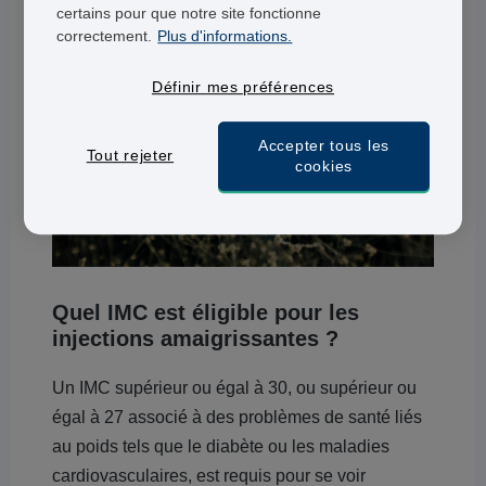
certains pour que notre site fonctionne
correctement.
Plus d'informations.
Définir mes préférences
Accepter tous les
Tout rejeter
cookies
Quel IMC est éligible pour les
injections amaigrissantes ?
Un IMC supérieur ou égal à 30, ou supérieur ou
égal à 27 associé à des problèmes de santé liés
au poids tels que le diabète ou les maladies
cardiovasculaires, est requis pour se voir