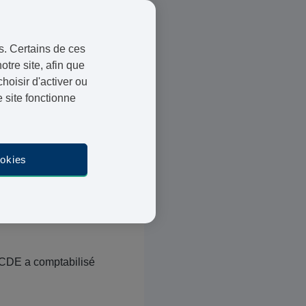
l puisque
s. Certains de ces
blics et la société
otre site, afin que
oisir d'activer ou
 site fonctionne
opulation française en
ookies
ais on constate
it d’un peu plus de 30%
tes devraient être en
’OCDE a comptabilisé