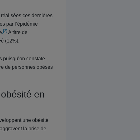
réalisées ces dernières
es par l’épidémie
[2]
e
.
A titre de
vé (12%).
s puisqu’on constate
mbre de personnes obèses
’obésité en
éveloppent une obésité
aggravent la prise de