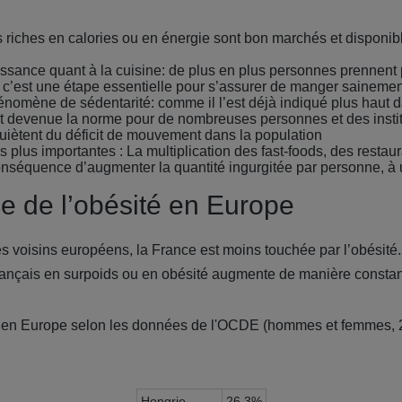
riches en calories ou en énergie sont bon marchés et disponi
sance quant à la cuisine: de plus en plus personnes prennent
r c’est une étape essentielle pour s’assurer de manger sainemen
nomène de sédentarité: comme il l’est déjà indiqué plus haut da
st devenue la norme pour de nombreuses personnes et des instit
quiètent du déficit de mouvement dans la population
plus importantes : La multiplication des fast-foods, des restau
séquence d’augmenter la quantité ingurgitée par personne, à u
e de l’obésité en Europe
 voisins européens, la France est moins touchée par l’obésité
français en surpoids ou en obésité augmente de manière constan
é en Europe selon les données de l'OCDE (hommes et femmes, 
Hongrie
26,3%