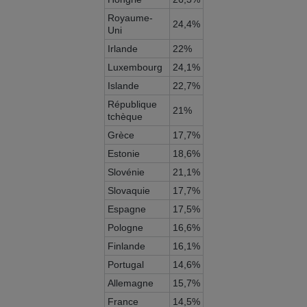
Royaume-
24,4%
Uni
Irlande
22%
Luxembourg
24,1%
Islande
22,7%
République
21%
tchèque
Grèce
17,7%
Estonie
18,6%
Slovénie
21,1%
Slovaquie
17,7%
Espagne
17,5%
Pologne
16,6%
Finlande
16,1%
Portugal
14,6%
Allemagne
15,7%
France
14,5%