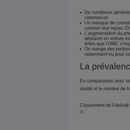
De nombreux aliments 
commerces
Un manque de connais
cuisiner leur repas. O
L’augmentation du phé
déplacer en voiture e
telles que l’OMC s’in
On mange des portions 
notamment eu pour con
La prévalenc
En comparaison avec ses
réalité et le nombre de 
Classement de l'obésit
[2]