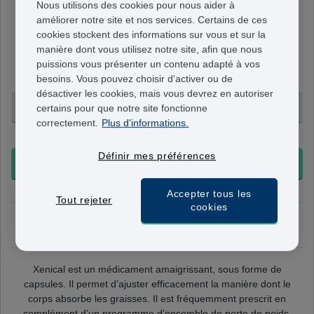
Nous utilisons des cookies pour nous aider à
Xenical
améliorer notre site et nos services. Certains de ces
120mg
cookies stockent des informations sur vous et sur la
manière dont vous utilisez notre site, afin que nous
Une capsule Xenical contient 120mg d’orlistat. A
puissions vous présenter un contenu adapté à vos
absorber pendant le repas, maximum 3 fois par jour.
besoins. Vous pouvez choisir d'activer ou de
désactiver les cookies, mais vous devrez en autoriser
84 Gélules - 169,95 €
certains pour que notre site fonctionne
correctement.
Plus d'informations.
+ Livraison 24-48h
Définir mes préférences
COMMANDER
Accepter tous les
Tout rejeter
cookies
mercredi 12 août
Commandez maintenant, livraison le
Xenical est un médicament amaigrissant, sous forme de
capsules. Il permet d’ajuster efficacement la manière dont le
corps absorbe les graisses. Il est fréquemment prescrit en
complément d’un programme d’ensemble de perte de poids.