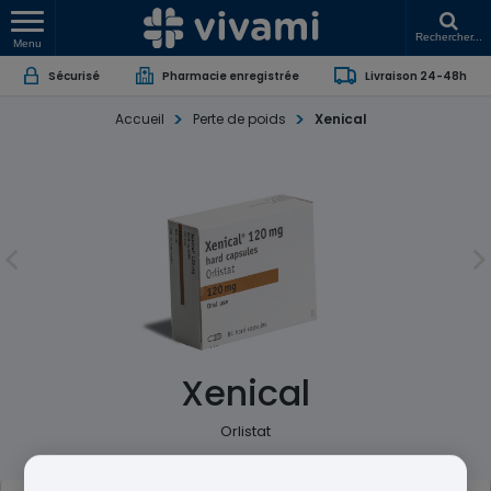
Rechercher...
Menu
Sécurisé
Pharmacie enregistrée
Livraison 24-48h
Accueil
Perte de poids
Xenical
Xenical
Orlistat