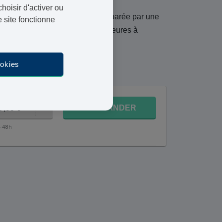
oisir d'activer ou
ar un praticien qualifié et préparée par une
 site fonctionne
ouvée, elle sera livrée en 48 heures à
12 août
ookies
COMMANDER
7,95 €
4-48h