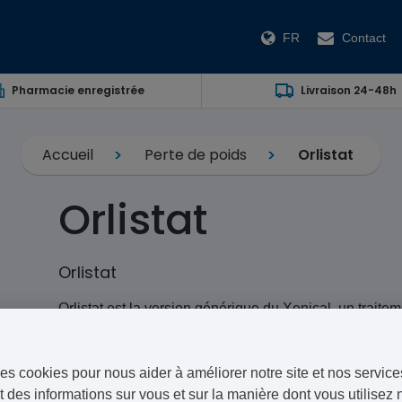
FR
Contact
Pharmacie enregistrée
Livraison 24-48h
Accueil
Perte de poids
Orlistat
Orlistat
Orlistat
Orlistat est la version générique du Xenical, un traitem
le processus enzymatique de l’intestin.
IMPORTANT: Ce traitement est un générique et la ma
es cookies pour nous aider à améliorer notre site et nos service
différer des photographies.
 des informations sur vous et sur la manière dont vous utilisez n