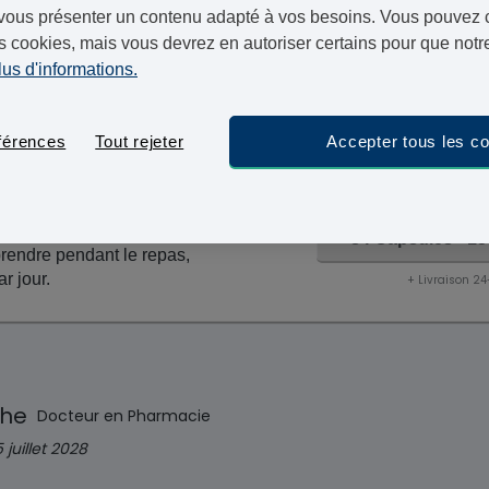
vous présenter un contenu adapté à vos besoins. Vous pouvez ch
Chaque commande passée sur Vivami.co est contrôlée p
s cookies, mais vous devrez en autoriser certains pour que notre
pharmacie de confiance. Une fois votre commande appr
lus d'informations.
l’adresse de votre choix.
mercredi 
Commandez maintenant, livraison le
férences
Tout rejeter
Accepter tous les c
at contient 120mg de l’actif
84 Capsules - 15
endre pendant le repas,
ar jour.
+ Livraison 2
che
Docteur en Pharmacie
5 juillet 2028