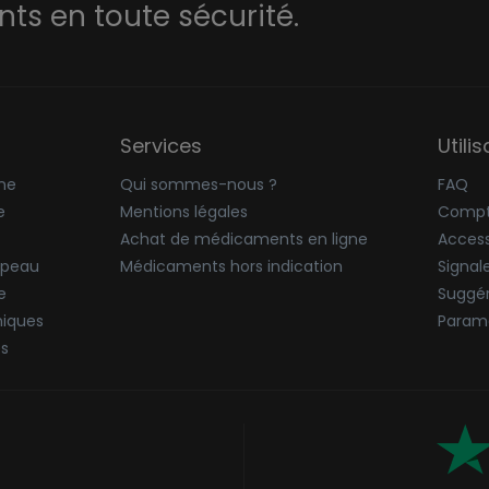
s en toute sécurité.
Services
Utili
ne
Qui sommes-nous ?
FAQ
e
Mentions légales
Compt
Achat de médicaments en ligne
Accessi
 peau
Médicaments hors indication
Signal
e
Suggér
niques
Paramè
ës