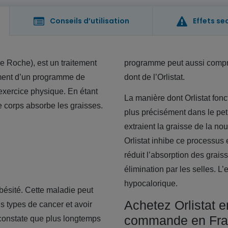
Conseils d’utilisation
Effets se
re Roche), est un traitement
programme peut aussi compren
ément d’un programme de
dont de l’Orlistat.
’exercice physique. En étant
La manière dont Orlistat fon
le corps absorbe les graisses.
plus précisément dans le pet
extraient la graisse de la no
Orlistat inhibe ce processu
réduit l’absorption des grai
élimination par les selles.
L’
hypocalorique.
obésité. Cette maladie peut
Achetez Orlistat e
s types de cancer et avoir
commande en Fr
 constate que plus longtemps