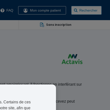
FAQ
Mon compte patient
Rechercher
Sans inscription
ent amaigrissant. Il fonctionne en interférant sur
rque du médicament que vous recevez peut
s. Certains de ces
otre site, afin que