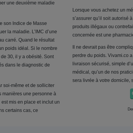
pper une deuxième maladie
Lorsque vous achetez un médi
s’assurer qu’il soit autorisé 
le son Indice de Masse
produits illégaux ou contrefa
uer la maladie. L’IMC d’une
concernée est une pharmac
 au carré. Quand le résultat
Il ne devrait pas être compl
un poids idéal. Si le nombre
perdre du poids. Vivami.co a 
de 30, il y a obésité.
Sont
livraison sécurisé, simple d’
és dans le diagnostic de
médical, qu’un de nos pratici
sera livrée à votre domicile,
r soi-même et de solliciter
es manières une personne à
st mis en place et inclut un
Der
ns certains cas, ce