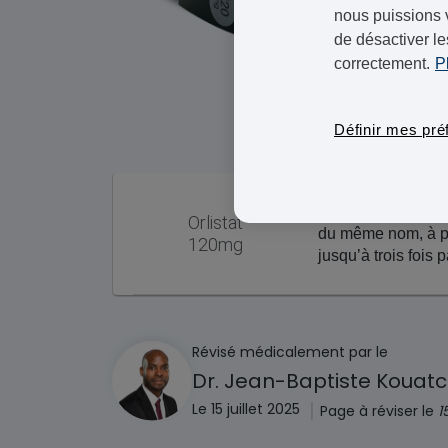
nous puissions 
de désactiver le
correctement.
P
Définir mes pré
Un comprimé Orlist
Orlistat
du même nom, à pr
120mg
jusqu’à trois fois p
Révisé médicalement par le
Dr. Jean-Baptiste Kouat
|
Le 15 juillet 2025
Page à réviser le
1