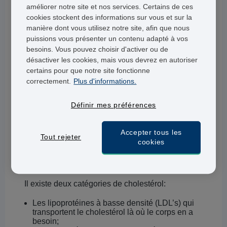
améliorer notre site et nos services. Certains de ces
Quel est le lien entre graisses et
cookies stockent des informations sur vous et sur la
cholestérol ?
manière dont vous utilisez notre site, afin que nous
puissions vous présenter un contenu adapté à vos
Un excès de graisses peut augmenter votre
besoins. Vous pouvez choisir d'activer ou de
niveau de cholestérol dans le sang et favoriser
désactiver les cookies, mais vous devrez en autoriser
certains pour que notre site fonctionne
l’apparition d’une maladie cardiaque.
correctement.
Plus d'informations.
Le cholestérol est essentiel à la formation des
Définir mes préférences
parois cellulaires de notre corps et à la production
de vitamine D, des acides biliaires et des
Accepter tous les
hormones. Il est produit par notre foie et se
Tout rejeter
cookies
déplace dans notre corps via la circulation
sanguine.
Il existe deux catégories de cholestérol:
Les lipoprotéines à basse densité (LDL’s) qui
transportent le cholestérol là où le corps en a
besoin;