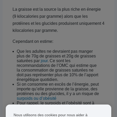
La graisse est la source la plus riche en énergie
(9 kilocalories par gramme) alors que les
protéines et les glucides produisent uniquement 4
kilocalories par gramme.
Cependant on estime:
Que les adultes ne devraient pas manger
plus de 70g de graisses et 20g de graisses
saturées par
jour
. Ce sont les
recommandations de l’OMC qui estime que
la consommation de graisses saturées ne
doit pas représenter plus de 10% de l’apport
énergétique quotidien.
Si on consomme en excès de l’énergie, peut
importe qu’elle provienne de la graisse, des
protéines ou des glucides, il y a un risque de
surpoids ou d’obésité
Pour rappel, le surpoids et l’obésité sont à
l’origine de multiples maladies graves pour
la santé
Nous utilisons des cookies pour nous aider à