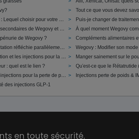
s graisses
Alli, Xenical, Orlisat: quels 
vy?
Tout ce que vous devez savo
Saxenda vs Wegovy : Lequel choisir pour votre perte de poids ?
Quels sont les effets secondaires de Wegovy et comment y remédier ?
e pénurie de Wegovy ?
Pratiquer une alimentation réfléchie parallèlement aux injections de perte de poids
Wegovy : Modifier son mode 
Les bases de la nutrition et les injections pour la perte de poids
Manger sainement sur le po
r : quel est le lien ?
Qu'est-ce que le Rétatrutide 
Comment arrêter les injections pour la perte de poids ?
Injections perte de poids & 
ité des injections GLP-1
s en toute sécurité.