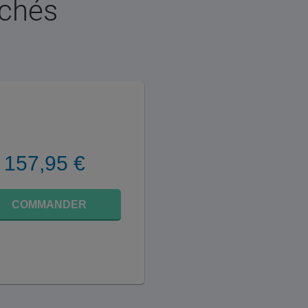
rchés
157,95 €
COMMANDER