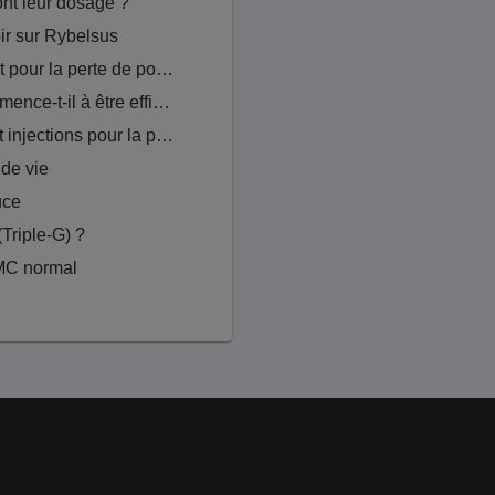
sont leur dosage ?
ir sur Rybelsus
Puis-je changer de traitement pour la perte de poids ?
À quel moment Wegovy commence-t-il à être efficace ?
Compléments alimentaires et injections pour la perte de poids
de vie
uce
(Triple-G) ?
IMC normal