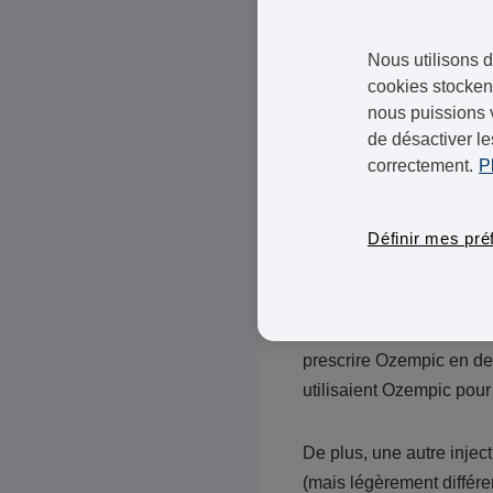
de Wegovy. [1]
Nous utilisons d
"
La demande de Wegovy e
cookies stockent
nous puissions 
d'Ozempic, un médicamen
de désactiver le
indique notre équipe mé
correctement.
P
Parce qu'il contient le m
que Wegovy. En conséqu
Définir mes pré
fait que l'offre d'Ozemp
Ainsi, jusqu'à ce que le
prescrire Ozempic en de
utilisaient Ozempic pou
De plus, une autre injec
(mais légèrement différe