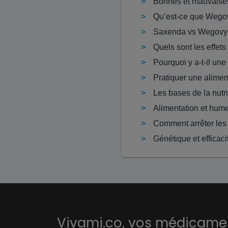
Bonnes et mauvaise
Qu’est-ce que Wego
Pourquoi y a-t-il un
Alimentation et humeu
Génétique et efficac
Vivami.co,
vos médicament