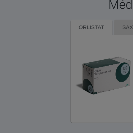
Médi
ORLISTAT
SA