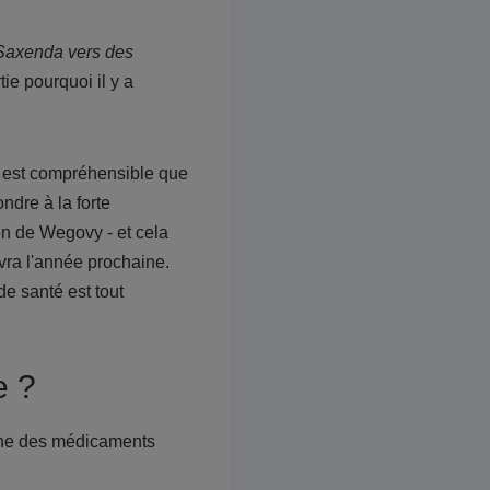
u Saxenda vers des
ie pourquoi il y a
Il est compréhensible que
ndre à la forte
on de Wegovy - et cela
vra l'année prochaine.
de santé est tout
e ?
nne des médicaments