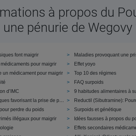
rmations à propos du Pou
il une pénurie de Wegovy 
iques font maigrir
Maladies provoquant une pri
 médicaments pour maigrir
Effet yoyo
 un médicament pour maigrir
Top 10 des régimes
ité
FAQ surpoids
ion d’IMC
9 habitudes alimentaires à su
Facteurs psychologiques favorisant la prise de poids
Reductil (Sibutramine): Pourqu
 pour perdre du poids
Surpoids et génétique
imés illégaux pour maigrir
Idées fausses à propos du p
ologie
Effets secondaires médicame