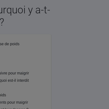
rquoi y a-t-
?
se de poids
ivre pour maigrir
oi est-il interdit
oids
nts pour maigrir