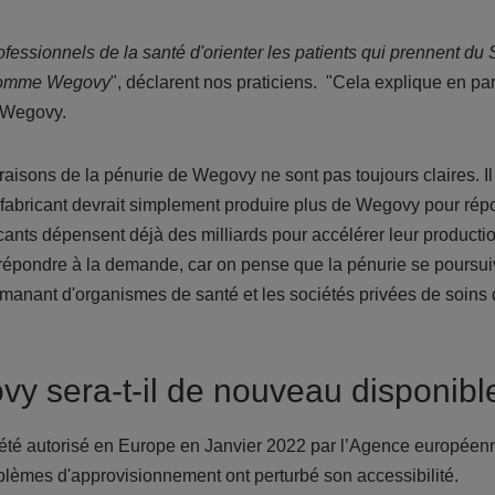
rofessionnels de la santé d'orienter les patients qui prennent d
, comme Wegovy
", déclarent nos praticiens. "Cela explique en part
 Wegovy.
s raisons de la pénurie de Wegovy ne sont pas toujours claires. 
fabricant devrait simplement produire plus de Wegovy pour répo
ants dépensent déjà des milliards pour accélérer leur producti
à répondre à la demande, car on pense que la pénurie se poursui
manant d'organismes de santé
et les sociétés privées de soins 
 sera-t-il de nouveau disponibl
 été autorisé en Europe en Janvier 2022 par l’Agence europée
roblèmes d'approvisionnement ont perturbé son accessibilité.