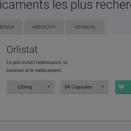
caments les plus reche
XENDA
WEGOVY
XENICAL
Orlistat
Le prix inclut l’ordonnance, la
livraison et le médicament.
120mg
84 Capsules