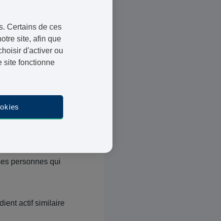
s. Certains de ces
 d'une pénurie
otre site, afin que
oisir d'activer ou
actif que Wegovy"
,
 site fonctionne
oids de la même manière
erte de poids, ce qui a
ookies
ondu à la demande. [2]
liniciens sont de ne pas
ses personnes qui
dient actif similaire