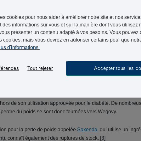
es cookies pour nous aider à améliorer notre site et nos service
st encore plus élevée qu'elle ne le serait autrement en raison
 des informations sur vous et sur la manière dont vous utilisez n
vous présenter un contenu adapté à vos besoins. Vous pouvez ch
t contre le diabète de type 2 qui contient le même ingrédient 
s cookies, mais vous devrez en autoriser certains pour que notre
dicale.
lus d'informations.
ême ingrédient actif,
Olympic
peut aider les gens à perdre du p
ence, Ozempic a souvent été prescrit
hors indications
pour la p
férences
Tout rejeter
Accepter tous les c
ic pour les personnes atteintes de diabète de type 2 n'a pas rép
s pénuries soient résolues, les dernières recommandations aux c
hors de son utilisation approuvée pour le diabète. De nombreu
r perdre du poids se sont donc tournées vers Wegovy.
tion pour la perte de poids appelée
Saxenda
, qui utilise un ingré
nt), connaît également des ruptures de stock. [3]