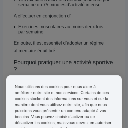
semaine ou 75 minutes d’activité intense
A effectuer en conjonction d’
Exercices musculaires au moins deux fois
par semaine
En outre, il est essentiel d’adopter un régime
alimentaire équilibré.
Pourquoi pratiquer une activité sportive
?
Pratiquer régulièrement du sport vous assurera
Nous utilisons des cookies pour nous aider à
de nombreux bénéfices pour la santé.
améliorer notre site et nos services. Certains de ces
cookies stockent des informations sur vous et sur la
Réduit le risque de développer des maladies
manière dont vous utilisez notre site, afin que nous
graves comme une maladie cardiaque, un
puissions vous présenter un contenu adapté à vos
diabète de type 2 ou certains cancers
Il est aussi prouvé que le sport favorise le
besoins. Vous pouvez choisir d'activer ou de
bien-être mental. L’état de votre corps peut
désactiver les cookies, mais vous devrez en autoriser
affecter votre esprit, tout comme le stress ou