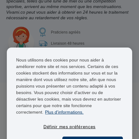
spéciales, telles qu’une lune de miel ou une compétition
sportive, arrivent au même moment que les menstruations.
Vivami.co peut vous aider à obtenir en 24 heures le traitement
nécessaire au retardement de vos règles.
Praticiens agréés
Livraison 48 heures
Paiement sécurisé
Nous utilisons des cookies pour nous aider à
améliorer notre site et nos services. Certains de ces
cookies stockent des informations sur vous et sur la
manière dont vous utilisez notre site, afin que nous
puissions vous présenter un contenu adapté à vos
besoins. Vous pouvez choisir d'activer ou de
désactiver les cookies, mais vous devrez en autoriser
3 médicament(s) pour Retarder ses règles
certains pour que notre site fonctionne
correctement.
Plus d'informations.
Définir mes préférences