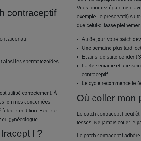
Vous pourriez également avoi
 contraceptif
exemple, le préservatif) suit
que celui-ci fasse pleinement
ont aider au :
Au 8e jour, votre patch de
Une semaine plus tard, ce
Et ainsi de suite pendent
t ainsi les spermatozoïdes
La 4e semaine et une sema
contraceptif
Le cycle recommence le 8
est utilisé correctement. À
Où coller mon 
e les femmes concernées
 à leur condition. Pour ce
Le patch contraceptif peut êtr
nt ou gynécologue.
fesses. Ne jamais coller le p
ntraceptif ?
Le patch contraceptif adhère 