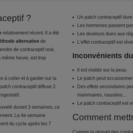
aceptif ?
Un patch contraceptif dure
Les hormones passent par l
n
relativement récent. Il a été
Les douleurs dues aux règ
thode alternative
de
L’effet contraceptif est rév
ndre de contraceptif oral,
Inconvénients du
a même heure, est trop
Il est visible sur la peau
s à coller et à garder sur la
Le patch peut occasionner 
patch contraceptif diffuse 2
Des effets secondaires peu
ogestatif.
mammaires, nausées…
Le patch contraceptif est v
nouvelé durant 3 semaines, ce
Comment mettre
vement. La 4e semaine
ent du cycle après les 7
Comme la plupart des contrace