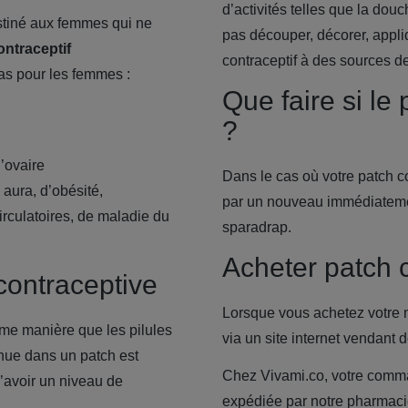
d’activités telles que la dou
tiné aux femmes qui ne
pas découper, décorer, appl
ontraceptif
contraceptif à des sources de
pas pour les femmes :
Que faire si le
?
l’ovaire
Dans le cas où votre patch co
 aura, d’obésité,
par un nouveau immédiatemen
irculatoires, de maladie du
sparadrap.
Acheter patch c
 contraceptive
Lorsque vous achetez votre 
me manière que les pilules
via un site internet vendant
nue dans un patch est
Chez Vivami.co, votre comman
’avoir un niveau de
expédiée par notre pharmaci