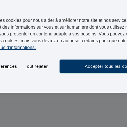
es vêtements
ournalière
es cookies pour nous aider à améliorer notre site et nos service
 des informations sur vous et sur la manière dont vous utilisez n
vous présenter un contenu adapté à vos besoins. Vous pouvez ch
en ligne et recevez-le sous 24 heures.
s cookies, mais vous devrez en autoriser certains pour que notre
lus d'informations.
ament(s) pour Patch cont
férences
Tout rejeter
Accepter tous les c