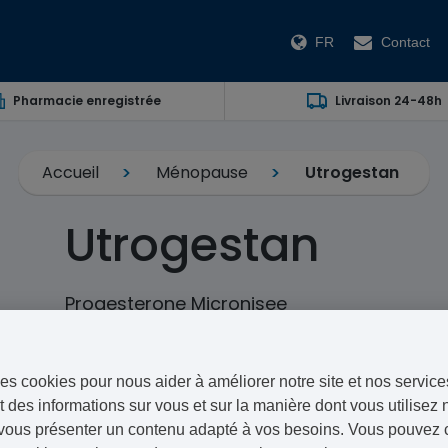
FR
Contact
Pharmacie enregistrée
Livraison 24-48h
Accueil
Ménopause
Utrogestan
Utrogestan
Progesterone Micronisee
Utrogestan est une hormone
naturelle
(progestérone m
Associé aux œstrogènes, il aide à soulager les sympt
es cookies pour nous aider à améliorer notre site et nos service
équilibre hormonal
 des informations sur vous et sur la manière dont vous utilisez n
vous présenter un contenu adapté à vos besoins. Vous pouvez ch
Vous pouvez obtenir Utrogestan en ligne via notre ser