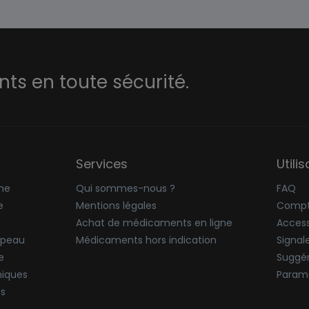
s en toute sécurité.
Services
Utili
ne
Qui sommes-nous ?
FAQ
e
Mentions légales
Compt
Achat de médicaments en ligne
Accessi
 peau
Médicaments hors indication
Signal
e
Suggér
niques
Paramè
ës