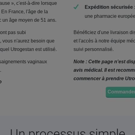
use », c'est-à-dire lorsque
Expédition sécurisée
 En France, l'âge de la
une pharmacie europé
vec un âge moyen de 51 ans.
'ont pas subi
Bénéficiez d'une livraison di
, vous n'aurez besoin que
et l'accès à notre équipe mé
uel Utrogestan est utilisé.
suivi personnalisé.
 saignements vaginaux
Note : Cette page n'est dis
.
avis médical. Il est recom
commencer à prendre Utro
?
Commander
Un processus simple