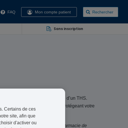
FAQ
Mon compte patient
Rechercher
Sans inscription
icronisée) utilisée dans le cadre d’un THS.
ômes de la ménopause tout en protégeant votre
s. Certains de ces
otre site, afin que
oisir d'activer ou
vice et le recevoir depuis une pharmacie de