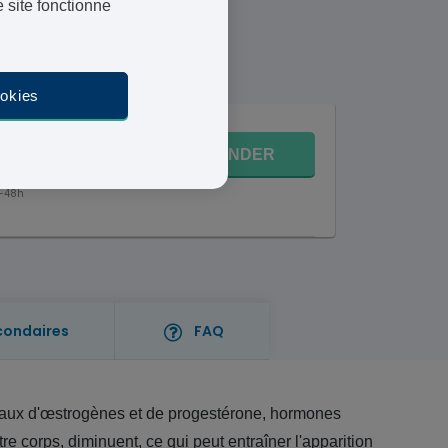
 site fonctionne
août
ookies
COMMANDER
,95 €
4-48h
condaires
FAQ
taux d'œstrogènes et de progestérone, hormones
e corps, diminuent, ce qui peut entraîner l'apparition