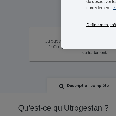
de désactiver le
correctement.
P
Définir mes pré
Chaque capsule c
Utrogestan
progestérone micro
100mg
instructions de vot
du traitement.
Description complète
Qu'est-ce qu’Utrogestan ?