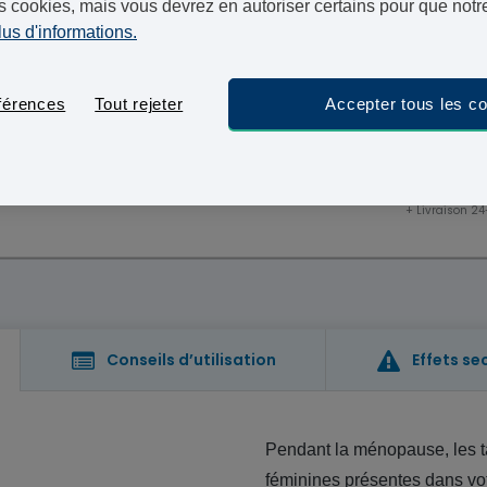
s cookies, mais vous devrez en autoriser certains pour que notre
l'Union européenne.
lus d'informations.
mardi 11 
Commandez maintenant, livraison le
férences
Tout rejeter
Accepter tous les c
ontient 100 mg de
30 Capsules - 74
nisée. Veuillez suivre les
re médecin pour l'utilisation
+ Livraison 2
Conseils d’utilisation
Effets se
Pendant la ménopause, les 
féminines présentes dans votr