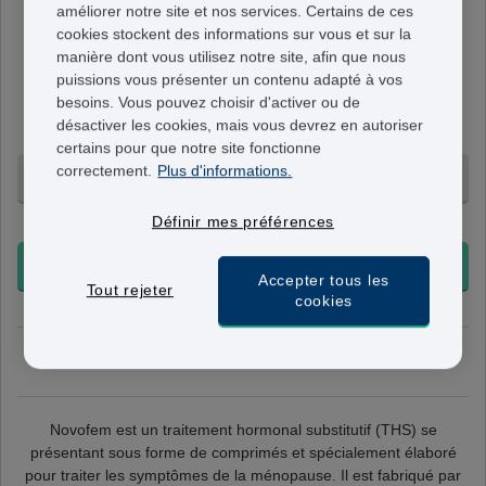
améliorer notre site et nos services. Certains de ces
Novofem
cookies stockent des informations sur vous et sur la
1mg/1mg
manière dont vous utilisez notre site, afin que nous
puissions vous présenter un contenu adapté à vos
THS combiné séquentiel
- Un mois de traitement se
besoins. Vous pouvez choisir d'activer ou de
compose de : 16 cp. rouges (1 mg d'estradiol) et 12 cp.
désactiver les cookies, mais vous devrez en autoriser
blancs (1 mg d'estradiol et de noréthistérone).
certains pour que notre site fonctionne
correctement.
Plus d'informations.
3 Mois - 79,95 €
Définir mes préférences
+ Livraison 24-48h
COMMANDER
Accepter tous les
Tout rejeter
cookies
mercredi 12 août
Commandez maintenant, livraison le
Novofem est un traitement hormonal substitutif (THS) se
présentant sous forme de comprimés et spécialement élaboré
pour traiter les symptômes de la ménopause. Il est fabriqué par