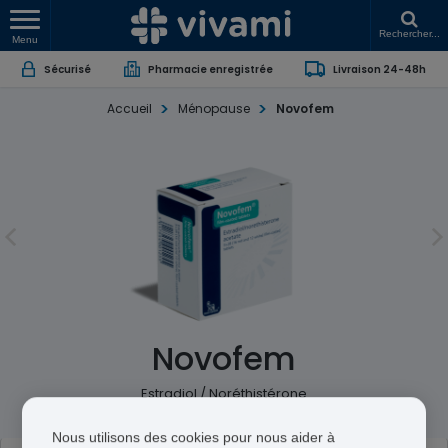
Rechercher...
Menu
Sécurisé
Pharmacie enregistrée
Livraison 24-48h
Accueil
Ménopause
Novofem
Novofem
Estradiol / Noréthistérone
Nous utilisons des cookies pour nous aider à