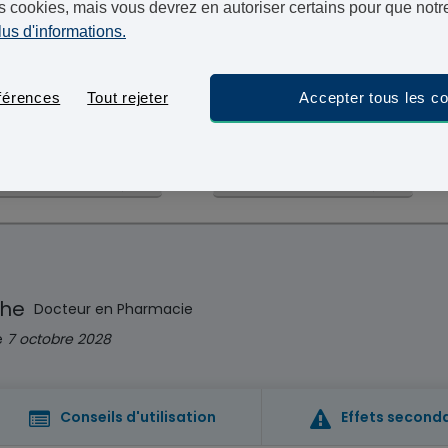
s cookies, mais vous devrez en autoriser certains pour que notre
vous recevrez votre colis dans un délai d’un à deux jo
lus d'informations.
férences
Tout rejeter
Accepter tous les c
1
1MG/2,5MG
3 MOIS - 129,95 €
che
Docteur en Pharmacie
le
7 octobre 2028
Conseils d'utilisation
Effets second