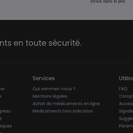
Inclus dans le prix.
s en toute sécurité.
Services
Utili
ne
Qui sommes-nous ?
FAQ
e
Mentions légales
Compt
Achat de médicaments en ligne
Accessi
 peau
Médicaments hors indication
Signal
e
Suggér
niques
Paramè