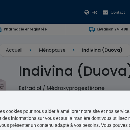
FR
Contact
Pharmacie enregistrée
Livraison 24-48h
Accueil
Ménopause
Indivina (Duova)
Indivina (Duova
Estradiol / Médroxyprogestérone
Indivina, aussi appelé Duova, est un traitement hormo
d’estradiol et de médroxyprogestérone. Il est fabriqué p
es cookies pour nous aider à améliorer notre site et nos service
 des informations sur vous et sur la manière dont vous utilisez n
Grâce à notre service de consultation en ligne, il n’e
vous présenter un contenu adapté à vos besoins. Vous pouvez ch
votre docteur pour renouveler votre médicament pour 