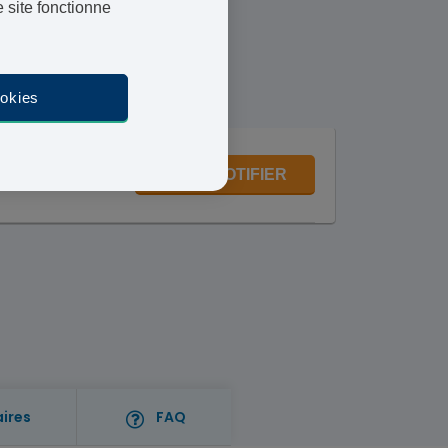
 site fonctionne
urs ouvrables.
ookies
29,95 €
ME NOTIFIER
aires
FAQ