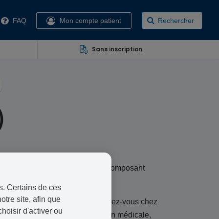
FAQ
Mon compte patient
Rechercher
Sans inscription
)
nal substitutif (THS) continu se composant
ar le laboratoire Orion.
s. Certains de ces
otre site, afin que
st plus nécessaire de prendre rendez-vous chez
oisir d'activer ou
la ménopause. Après confirmation médicale,