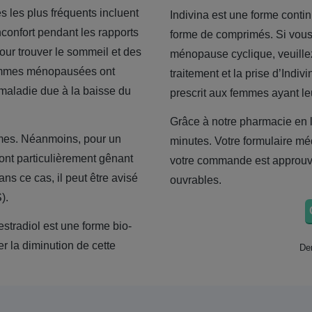
les plus fréquents incluent
Indivina est une forme conti
nconfort pendant les rapports
forme de comprimés. Si vous
our trouver le sommeil et des
ménopause cyclique, veuillez
 femmes ménopausées ont
traitement et la prise d’Ind
maladie due à la baisse du
prescrit aux femmes ayant l
Grâce à notre pharmacie en 
ômes. Néanmoins, pour un
minutes. Votre formulaire méd
ont particulièrement gênant
votre commande est approuvée
ns ce cas, il peut être avisé
ouvrables.
).
estradiol est une forme
bio-
r la diminution de cette
Der