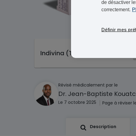
de désactiver le
correctement.
P
Définir mes pré
Indivina (THS continu)
Révisé médicalement par le
Dr. Jean-Baptiste Kouat
|
Le 7 octobre 2025
Page à réviser 
Description