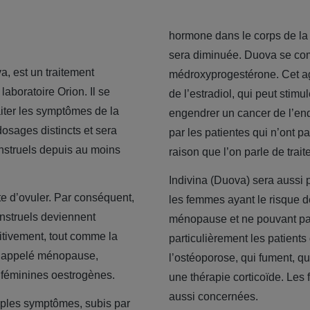
hormone dans le corps de la
sera diminuée. Duova se com
, est un traitement
médroxyprogestérone. Cet age
laboratoire Orion. Il se
de l’estradiol, qui peut stim
iter les symptômes de la
engendrer un cancer de l’endo
osages distincts et sera
par les patientes qui n’ont pa
nstruels depuis au moins
raison que l’on parle de tra
Indivina (Duova) sera aussi 
e d’ovuler. Par conséquent,
les femmes ayant le risque d
enstruels deviennent
ménopause et ne pouvant pa
initivement, tout comme la
particulièrement les patients
l, appelé ménopause,
l’ostéoporose, qui fument, qu
féminines oestrogènes.
une thérapie corticoïde. Le
aussi concernées.
iples symptômes, subis par