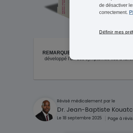
de désactiver le
correctement.
P
Définir mes pré
REMARQUE IMPORTANTE:
Ce traitemen
développé l'un des symptômes liés à la/l
Révisé médicalement par le
Dr. Jean-Baptiste Kouat
|
Le 18 septembre 2025
Page à révis