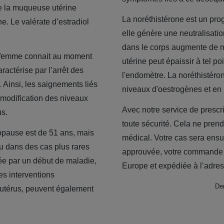
de la muqueuse utérine
La noréthistérone est un proge
e. Le valérate d’estradiol
elle génère une neutralisati
dans le corps augmente de m
 femme connait au moment
utérine peut épaissir à tel p
ractérise par l’arrêt des
l'endomètre. La noréthistéro
 Ainsi, les saignements liés
niveaux d'oestrogènes et en
 modification des niveaux
Avec notre service de prescr
s.
toute sécurité. Cela ne pren
opause est de 51 ans, mais
médical. Votre cas sera ensu
u dans des cas plus rares
approuvée, votre commande s
ée par un début de maladie,
Europe et expédiée à l’adres
s interventions
Der
 l'utérus, peuvent également