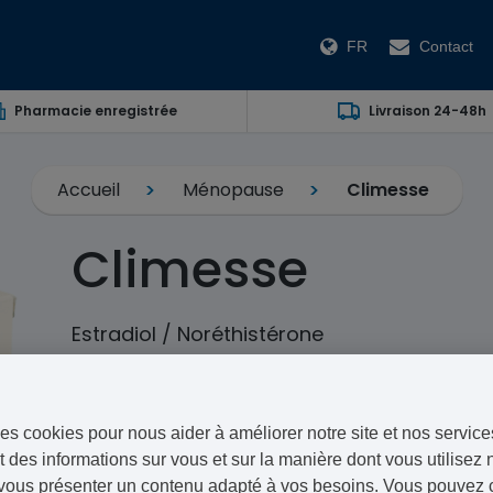
FR
Contact
Pharmacie enregistrée
Livraison 24-48h
Accueil
Ménopause
Climesse
Climesse
Estradiol / Noréthistérone
Climesse est un traitement de substitution hormonale 
symptômes associés à la ménopause.
es cookies pour nous aider à améliorer notre site et nos service
Trouver le temps de consulter votre médecin en person
 des informations sur vous et sur la manière dont vous utilisez n
vous pouvez commandez le traitement sur prescription 
vous présenter un contenu adapté à vos besoins. Vous pouvez ch