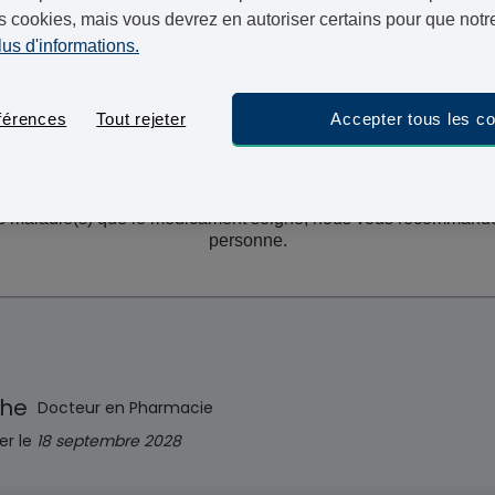
s cookies, mais vous devrez en autoriser certains pour que notre
en 48 heures.
lus d'informations.
férences
Tout rejeter
Accepter tous les c
t n'est pas disponible auprès de notre pharmacie. Cette page est
es maladie(s) que le médicament soigne, nous vous recommando
personne.
che
Docteur en Pharmacie
er le
18 septembre 2028