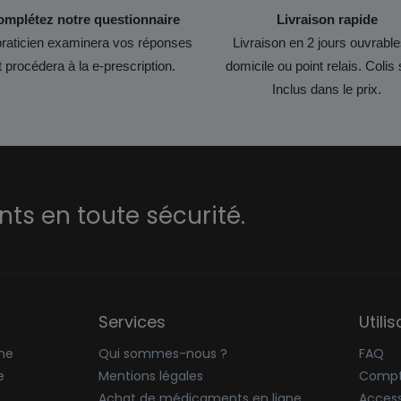
mplétez notre questionnaire
Livraison rapide
raticien examinera vos réponses
Livraison en 2 jours ouvrable
t procédera à la e-prescription.
domicile ou point relais. Colis 
Inclus dans le prix.
s en toute sécurité.
Services
Utili
ne
Qui sommes-nous ?
FAQ
e
Mentions légales
Compt
Achat de médicaments en ligne
Accessi