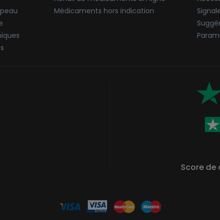
 peau
Médicaments hors indication
Signal
e
Suggér
niques
Paramè
ës
Score de