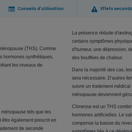
Conseils d'utilisation
Effets second
La présence réduite d'œstrog
certains symptômes physique
 la ménopause (THS). Comme
d'humeur, une dépression, d
es hormones synthétiques,
des bouffées de chaleur.
étant les niveaux de
Dans la majorité des cas, le
sera nécessaire. D'autres fe
suivre un traitement médical 
ménopause deviennent génan
Climesse est un THS combiné
a ménopause tels que les
hormones artificielles. Le val
t être également prescrit en
compense la baisse du nivea
raitement de seconde
symptômes liés à ce déséqui