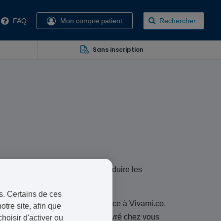
FAQ
Mon compte patient
Rechercher
Sans inscription
(THS) combinée, prescrit pour réduire les
s. Certains de ces
ne n’est pas toujours facile. Grâce à Vivami.co,
otre site, afin que
dont vous avez besoin et être livré chez vous
oisir d'activer ou