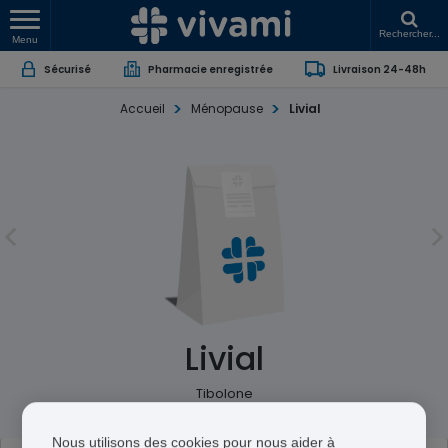
Rechercher...
Menu
Sécurisé
Pharmacie enregistrée
Livraison 24-48h
Accueil
Ménopause
Livial
Livial
Tibolone
Nous utilisons des cookies pour nous aider à