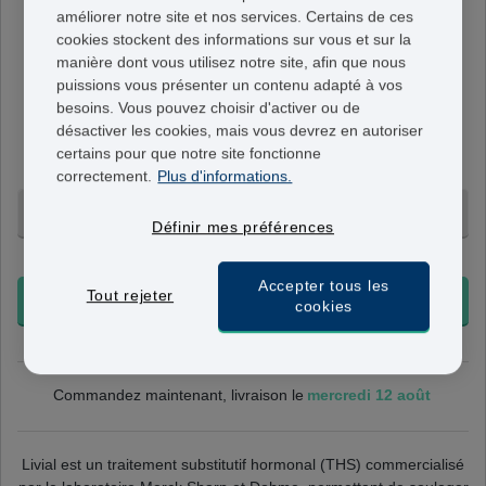
améliorer notre site et nos services. Certains de ces
Livial
cookies stockent des informations sur vous et sur la
2,5mg
manière dont vous utilisez notre site, afin que nous
THS combiné continue "gonadomimétique"
puissions vous présenter un contenu adapté à vos
Un comprimé contient 2,5 mg de tibolone. Forme
besoins. Vous pouvez choisir d'activer ou de
désactiver les cookies, mais vous devrez en autoriser
continue de THS, utilisée en cas d'absence de règles
certains pour que notre site fonctionne
les 12 derniers mois ou plus.
correctement.
Plus d'informations.
3 Mois - 149,95 €
Définir mes préférences
+ Livraison 24-48h
Accepter tous les
Tout rejeter
COMMANDER
cookies
mercredi 12 août
Commandez maintenant, livraison le
Livial est un traitement substitutif hormonal (THS) commercialisé