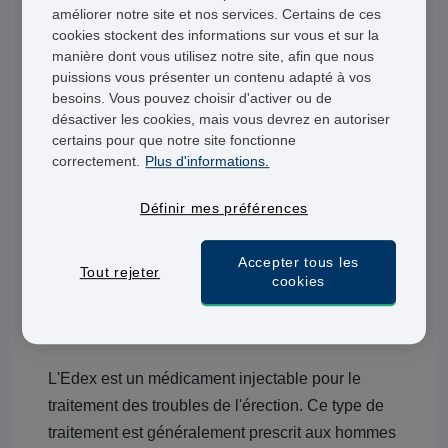
améliorer notre site et nos services. Certains de ces
Si un professionnel de santé vous a montré
cookies stockent des informations sur vous et sur la
manière dont vous utilisez notre site, afin que nous
comment utiliser un traitement injectable à base
puissions vous présenter un contenu adapté à vos
d'alprostadil pour les troubles de l'érection (tel
besoins. Vous pouvez choisir d'activer ou de
que Caverject), vous pouvez acheter Viridal
désactiver les cookies, mais vous devrez en autoriser
certains pour que notre site fonctionne
auprès de notre pharmacie en ligne.
correctement.
Plus d'informations.
Si vous n'avez jamais utilisé Edex, Caverject ou
Définir mes préférences
Viridal auparavant, mais que vous êtes intéressé
par des traitements injectables contre les troubles
Accepter tous les
de l'érection, veuillez consulter votre médecin
Tout rejeter
cookies
généraliste au préalable.
Qu’est-ce que le traitement Edex ?
L'Edex est un médicament injectable pour le
traitement des troubles de l'érection. Ce type de
traitement est généralement prescrit aux hommes