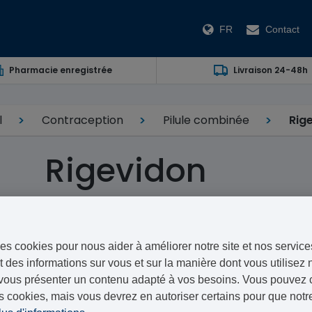
FR
Contact
Pharmacie enregistrée
Livraison 24-48h
l
Contraception
Pilule combinée
Rig
Rigevidon
Ethinylestradiol / Lévonorgestrel
Rigevedon est une pilule contraceptive distribuée par 
es cookies pour nous aider à améliorer notre site et nos service
l'équivalent générique de la pilule Minidril,
Microgyno
 des informations sur vous et sur la manière dont vous utilisez n
synthétiques d’hormones féminines, dont les propriété
vous présenter un contenu adapté à vos besoins. Vous pouvez ch
enceinte.
s cookies, mais vous devrez en autoriser certains pour que notre