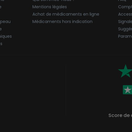
e
Mentions légales
Compt
Achat de médicaments en ligne
Accessi
 peau
Médicaments hors indication
Signal
e
Suggér
niques
Paramè
ës
Score de