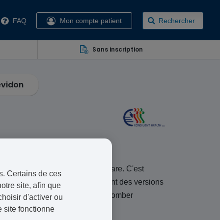
FAQ
Mon compte patient
Rechercher
Sans inscription
evidon
le laboratoire Consilient Healthcare. C'est
s. Certains de ces
n
et Ludéal Gé. Rigevidon contient des versions
otre site, afin que
s empêchent son utilisatrice de tomber
oisir d'activer ou
 site fonctionne