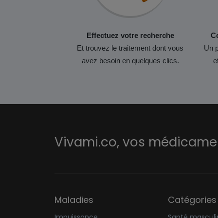
Effectuez votre recherche
Co
Et trouvez le traitement dont vous
Un p
avez besoin en quelques clics.
e
Vivami.co,
vos médicament
Maladies
Catégories
Impuissance
Santé masculi