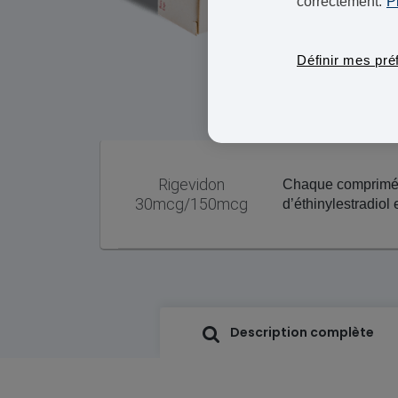
correctement.
P
Définir mes pré
Rigevidon
Chaque comprimé 
30mcg/150mcg
d’éthinylestradiol
Description complète