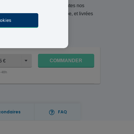
 votre pilule contraceptive. Toutes nos
 partenaires, situées en Europe, et livrées
ookies
oût
COMMANDER
5 €
4-48h
condaires
FAQ