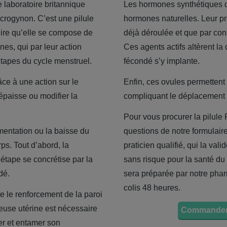
 laboratoire britannique
Les hormones synthétiques d
Microgynon. C’est une pilule
hormones naturelles. Leur pr
ire qu’elle se compose de
déjà déroulée et que par con
es, qui par leur action
Ces agents actifs altèrent la
tapes du cycle menstruel.
fécondé s’y implante.
ce à une action sur le
Enfin, ces ovules permettent
épaisse ou modifier la
compliquant le déplacement 
Pour vous procurer la pilule 
mentation ou la baisse du
questions de notre formulai
s. Tout d’abord, la
praticien qualifié, qui la va
étape se concrétise par la
sans risque pour la santé du
dé.
sera préparée par notre phar
colis 48 heures.
 le renforcement de la paroi
euse utérine est nécessaire
Commander
er et entamer son