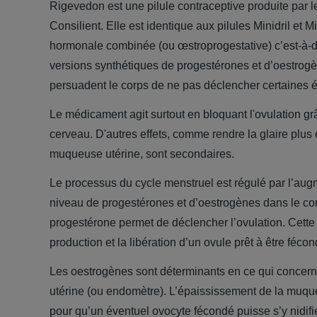
Rigevedon est une pilule contraceptive produite par le
Consilient. Elle est identique aux pilules Minidril et 
hormonale combinée (ou œstroprogestative) c’est-à-d
versions synthétiques de progestérones et d’oestrogèn
persuadent le corps de ne pas déclencher certaines é
Le médicament agit surtout en
bloquant l'ovulation
grâ
cerveau. D'autres effets, comme rendre la glaire plus 
muqueuse utérine, sont secondaires.
Le processus du cycle menstruel est régulé par l’aug
niveau de progestérones et d’oestrogènes dans le corp
progestérone permet de déclencher l’ovulation. Cette 
production et la libération d’un ovule prêt à être fécon
Les oestrogènes sont déterminants en ce qui concerne
utérine (ou endomètre). L’épaississement de la muqu
pour qu’un éventuel ovocyte fécondé puisse s’y nidifi