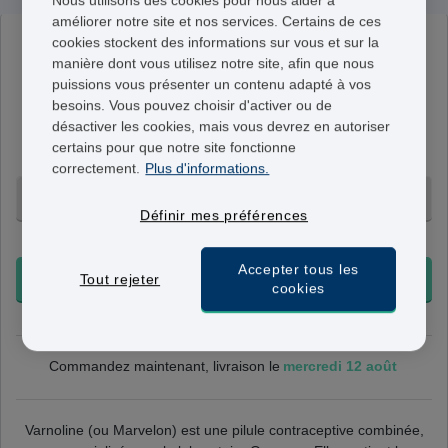
Nous utilisons des cookies pour nous aider à
améliorer notre site et nos services. Certains de ces
cookies stockent des informations sur vous et sur la
Marvelon
manière dont vous utilisez notre site, afin que nous
30mcg/150 mcg
puissions vous présenter un contenu adapté à vos
Contient 150 mcg de désogestrel et 30 mcg
besoins. Vous pouvez choisir d'activer ou de
d’éthinylestradiol. À prendre une fois/jour à heure fixe
désactiver les cookies, mais vous devrez en autoriser
pendant 21 jours consécutifs.
certains pour que notre site fonctionne
correctement.
Plus d'informations.
3 Mois - 73,95 €
Définir mes préférences
+ Livraison 24-48h
Accepter tous les
Tout rejeter
COMMANDER
cookies
mercredi 12 août
Commandez maintenant, livraison le
Varnoline (ou Marvelon) est une pilule contraceptive combinée,