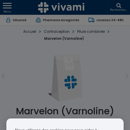
Rechercher...
Menu
Sécurisé
Pharmacie enregistrée
Livraison 24-48h
Accueil
Contraception
Pilule combinée
Marvelon (Varnoline)
Marvelon (Varnoline)
Ethinylestradiol / Desogestrel