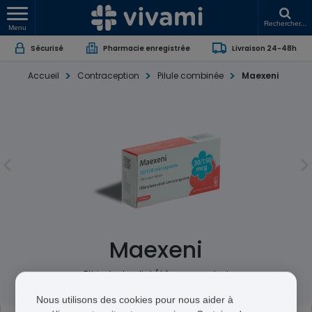
Rechercher...
Menu
Sécurisé
Pharmacie enregistrée
Livraison 24-48h
Accueil
Contraception
Pilule combinée
Maexeni
Maexeni
Ethinylestradiol / Lévonorgestrel
Nous utilisons des cookies pour nous aider à