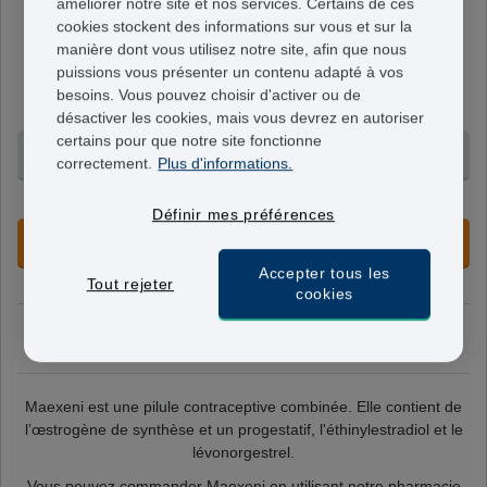
améliorer notre site et nos services. Certains de ces
cookies stockent des informations sur vous et sur la
Maexeni
manière dont vous utilisez notre site, afin que nous
30mcg/150mcg
puissions vous présenter un contenu adapté à vos
Chaque comprimé contient 30 mcg d'éthinylestradiol et
besoins. Vous pouvez choisir d'activer ou de
150 mg de lévonorgestrel.
désactiver les cookies, mais vous devrez en autoriser
certains pour que notre site fonctionne
63 Comprimés - 66,95 €
correctement.
Plus d'informations.
+ Livraison 24-48h
Définir mes préférences
PRÉCOMMANDER MAINTENANT
Accepter tous les
Tout rejeter
cookies
mardi 11 août
Commandez maintenant, livraison le
Maexeni est une pilule contraceptive combinée. Elle contient de
l’œstrogène de synthèse et un progestatif, l'éthinylestradiol et le
lévonorgestrel.
Vous pouvez commander Maexeni en utilisant notre pharmacie