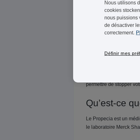
Nous utilisons d
Le
Propecia
ne peut en a
cookies stockent
enceintes, se voient co
nous puissions 
de désactiver le
Il existe des traitement
correctement.
P
du minoxidil. C’est la 
forme de solution (2% d
Définir mes pré
Cependant, avant d’utili
docteur ou à son pharmac
permettre de stopper votr
Qu’est-ce qu
Le Propecia est un médic
le laboratoire Merck S