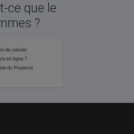
t-ce que le
femmes ?
es de calvitie
vis en ligne ?
tive du Propecia