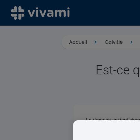
Accueil
Calvitie
Est-ce q
La réponse est tout simp
androgénétique) ou tout