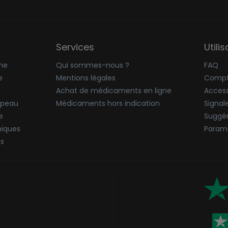
Services
Utili
ne
Qui sommes-nous ?
FAQ
e
Mentions légales
Compt
Achat de médicaments en ligne
Accessi
 peau
Médicaments hors indication
Signal
e
Suggér
niques
Paramè
ës