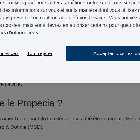
es cookies pour nous aider à améliorer notre site et nos service
ucun cas être prescrit aux femmes. En outre, les femmes encei
 des informations sur vous et sur la manière dont vous utilisez n
nseillées de ne jamais toucher des comprimés Propecia cassés 
vous présenter un contenu adapté à vos besoins. Vous pouvez ch
s cookies, mais vous devrez en autoriser certains pour que notre
s adaptés pour les femmes sujettes à la perte de cheveux. Rega
lus d'informations.
même substance active que le Regaine pour hommes. Ce traiteme
e minoxidil) et de mousse (avec un dosage plus élevé de 5% de 
férences
Tout rejeter
Accepter tous les c
ser ce traitement pour la première fois, il est d’abord recommand
ien. Ils pourront discuter du médicament avec vous et vous préc
e calvitie.
e le Propecia ?
ament contenant du finastéride, qui a été été commercialisé en 
harp & Dohme (MSD).