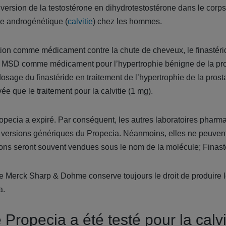
onversion de la testostérone en dihydrotestostérone dans le corps
ie androgénétique (
calvitie
) chez les hommes.
ion comme médicament contre la chute de cheveux, le finastéri
r MSD comme médicament pour l’hypertrophie bénigne de la pro
osage du finastéride en traitement de l’hypertrophie de la prost
ée que le traitement pour la calvitie (1 mg).
opecia a expiré. Par conséquent, les autres laboratoires pharm
s versions génériques du Propecia. Néanmoins, elles ne peuven
ions seront souvent vendues sous le nom de la molécule; Finast
re Merck Sharp & Dohme conserve toujours le droit de produire
a.
 Propecia a été testé pour la calv