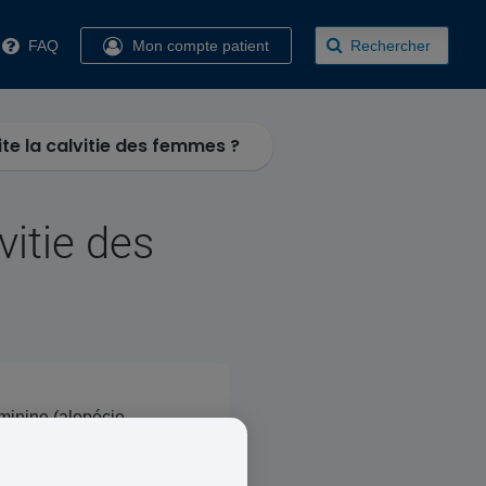
FAQ
Mon compte patient
Rechercher
ite la calvitie des femmes ?
vitie des
éminine (alopécie