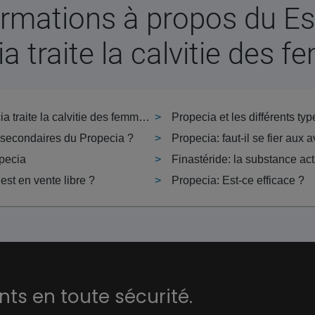
ormations à propos du Es
a traite la calvitie des 
Est-ce que le Propecia traite la calvitie des femmes ?
Propecia et les différents typ
s secondaires du Propecia ?
Propecia: faut-il se fier aux a
pecia
Finastéride: la substance ac
est en vente libre ?
Propecia: Est-ce efficace ?
s en toute sécurité.