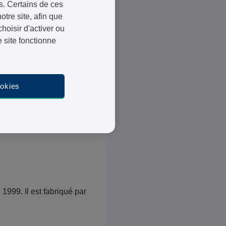
s. Certains de ces
ntes ou qui peuvent être
otre site, afin que
ou écrasés.
oisir d'activer ou
 site fonctionne
ine pour femmes contient
nt est disponible sous
minoxidil).
ookies
é d’en parler à son
iser s’il peut vous
1999. Il est fabriqué par