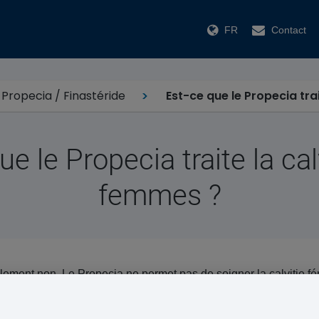
FR
Contact
Propecia / Finastéride
Est-ce que le Propecia tra
ue le Propecia traite la cal
femmes ?
lement non. Le Propecia ne permet pas de soigner la calvitie f
 autre problème de perte de cheveux affectant les femmes.