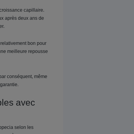
croissance capillaire.
eux après deux ans de
er.
 relativement bon pour
 une meilleure repousse
ar par conséquent, même
 garantie.
bles avec
opecia selon les