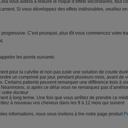
 Cela vous aidera à réduire le risque d’effets secondaires, tout
icament. Si vous développez des effets indésirables, veuillez en
t progressive. C’est pourquoi, plus tôt vous commencez votre tra
t.
rappeler les points suivants:
ment pour la calvitie et non pas juste une solution de courte dur
rendre un comprimé par jour, pendant plusieurs mois, avant de vo
x. Certains patients peuvent remarquer une différence trois à si
 Néanmoins, si après ce délai vous ne remarquez pas d’améliorat
c votre docteur
ment à long terme. Une fois que vous arrêtez de prendre ce médic
diez à nouveau vos cheveux dans les 9 à 12 mois qui suivent
les informations, nous vous invitons à lire notre page produit
P