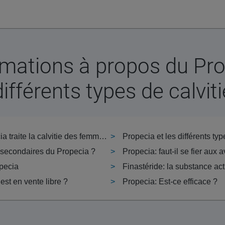
rmations à propos du Pro
différents types de calviti
Est-ce que le Propecia traite la calvitie des femmes ?
Propecia et les différents typ
s secondaires du Propecia ?
Propecia: faut-il se fier aux a
pecia
Finastéride: la substance ac
est en vente libre ?
Propecia: Est-ce efficace ?