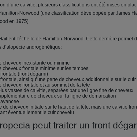
ation d’une calvitie, plusieurs classifications ont été mises en pl
 Hamilton-Norwood (une classification développée par James Ha
ood en 1975).
taillent l'échelle de Hamilton-Norwood. Cette dernière permet d’i
s d’
alopécie androgénétique:
de cheveux inexistante ou minime
de cheveux frontale minime sur les tempes
frontale (front dégarni)
 frontale, ainsi qu’une perte de cheveux additionnelle sur le cui
e cheveux frontale et au sommet de la tête
lus vastes de calvitie, séparées par une ligne fine de cheveux
supplémentaire de cheveux sur la ligne de démarcation
e avancée
 de cheveux initiale sur le haut de la tête, mais une calvitie fr
gnant éventuellement le cuir chevelu
opecia peut traiter un front dégar