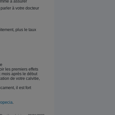
 comme à assurer
 parler à votre docteur
itement, plus le taux
ée
ir les premiers effets
x mois après le début
ion de votre calvitie,
ament, il est fort
ropecia
.