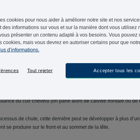
ivants, nous détaillerons les multiples catégories de calvitie
plus efficace pour traiter la chute de cheveu frontale ou la calvi
es cookies pour nous aider à améliorer notre site et nos service
 des informations sur vous et sur la manière dont vous utilisez n
vous présenter un contenu adapté à vos besoins. Vous pouvez ch
 différentes catégories de calviti
s cookies, mais vous devrez en autoriser certains pour que notre
lus d'informations.
scientifiquement nommée alopécie androgénétique, peut se manif
férences
Tout rejeter
Accepter tous les c
es premiers signes se traduiront par un amincissement ou une p
d’autres, la calvitie se traduira par une perte de cheveux au n
ssance du cuir chevelu (on parle alors de calvitie frontale ou de 
ocessus de chute, cette dernière peut se développer à plus d’un
nt se produire sur le front et au sommet de la tête.