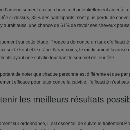
re l’amenuisement du cuir chevelu et potentiellement aider à la 
citée ci-dessus, 83% des participants n’ont plus perdu de chev
Il y aurait aussi une chance de 61% de revoir ses cheveux pouss
iquement sur cette étude, Propecia démontre un taux d’efficacité
veux sur le front et le crâne. Néanmoins, le médicament favorise
ients ayant une calvitie touchant le sommet de leur tête.
important de noter que chaque personne est différente et que p
tement efficace pour lutter contre la calvitie, l’efficacité n’est pas
nir les meilleurs résultats possi
nt sur ordonnance, il est essentiel de suivre le traitement Pr