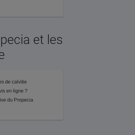
pecia et les
e
es de calvitie
vis en ligne ?
tive du Propecia