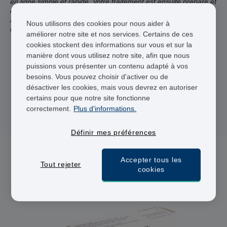
en ligne simple et rapide. Votre traitement est ensuite préparé et
expédié par nos pharmacies partenaires agréées en Europe.
Après validation médicale, votre colis sera livré en 24 à 48
Nous utilisons des cookies pour nous aider à
heures ouvrées.
améliorer notre site et nos services. Certains de ces
cookies stockent des informations sur vous et sur la
Praticiens agréés
manière dont vous utilisez notre site, afin que nous
puissions vous présenter un contenu adapté à vos
Livraison 48 heures
besoins. Vous pouvez choisir d'activer ou de
désactiver les cookies, mais vous devrez en autoriser
Paiement sécurisé
certains pour que notre site fonctionne
correctement.
Plus d'informations.
Définir mes préférences
Accepter tous les
Tout rejeter
1 médicament(s) pour Anesthésiques locaux
cookies