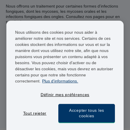
Nous offrons un traitement pour certaines formes d'infections
fongiques, dont les mycoses, les mycoses orales et les
infections fongiques des ongles. Consultez nos pages pour en
savoir plus
Nous utilisons des cookies pour nous aider à
Praticiens agréés
améliorer notre site et nos services. Certains de ces
cookies stockent des informations sur vous et sur la
Livraison 48 heures
manière dont vous utilisez notre site, afin que nous
Paiement sécurisé
puissions vous présenter un contenu adapté à vos
besoins. Vous pouvez choisir d'activer ou de
désactiver les cookies, mais vous devrez en autoriser
certains pour que notre site fonctionne
correctement.
Plus d'informations.
Infections fongiques des ongles
Pied d'athlète
Définir mes préférences
Dermatophytose et mycose inguinale
Mycose génitale
Candidose buccale
Accepter tous les
Tout rejeter
cookies