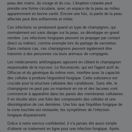
peau des mains, du visage et du cou. L'éruption cutanée peut
prendre une forme circulaire, avec un espace de la peau au milieu
apparemment en bonne santé. Encore une fois, la partie de la peau
affectée peut être enflammée et irritée.
Ces infections se produisent quand un type de champignon, qui
normalement est sans danger sur la peau, se développe en grand
nombre. Les infections fongiques peuvent se propager par contact
direct ou indirect, comme exemple lors du partage de serviettes.
Dans certains cas, ces champignons peuvent également être
transmis à des personnes via leurs animaux de compagnie.
Les médicaments antifongiques agissent en ciblant le champignon
responsable de la mycose. Le fluconazole, qui est l'agent actif du
Diflucan et du générique du même nom, interfère avec la capacité
des cellules à produire l'ergostérol fongique. Cette substance est
cruciale pour la structure cellulaire des candidoses. Sans elle, le
champignon ne peut pas se maintenir en vie et des lacunes vont
commencer à apparaître dans les parois des membranes cellulaires.
Il en résulte alors une fuite des composants des cellules et une
désintégration de ces dernières. Une fois que l'équilibre fongique de
la zone touchée est restaurée, les symptômes de l’infection
fongique disparaissent.
Grâce à notre service confidentiel, il n’a jamais été aussi simple
d’obtenir un traitement en ligne pour une infection fongique. Après