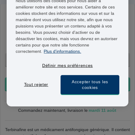
Nous utilisons des cookies pour nous aider à
améliorer notre site et nos services. Certains de ces
cookies stockent des informations sur vous et sur la
Terbinafine
manière dont vous utilisez notre site, afin que nous
250mg
puissions vous présenter un contenu adapté à vos
Chaque comprimé contient 250mg de terbinafine. A
besoins. Vous pouvez choisir d'activer ou de
prendre une fois/jour, selon les indications de votre
désactiver les cookies, mais vous devrez en autoriser
médecin.
certains pour que notre site fonctionne
correctement.
Plus d'informations.
28 Comprimés - 83,95 €
Définir mes préférences
+ Livraison 24-48h
Accepter tous les
COMMANDER
Tout rejeter
cookies
mardi 11 août
Commandez maintenant, livraison le
Terbinafine est un médicament antifongique générique. Il contient