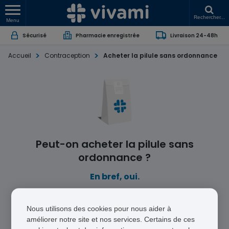
Rechercher...
Menu
Sécurisé
Pharmacie enregistrée
Livraison 24-48h
Accueil
Contraception
Acheter la pilule sans ordonnance
Peut-on acheter la pilule sans
ordonnance ?
En bref, oui.
Acheter sa contraception en ligne est tout à fait
possible via notre pharmacie.
Nous utilisons des cookies pour nous aider à
améliorer notre site et nos services. Certains de ces