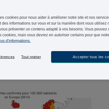
ement les médias britanniques se sont emparés d’un rapport publi
e de la Santé britannique (
Public Health England
) alertant sur
es cookies pour nous aider à améliorer notre site et nos service
 des informations sur vous et sur la manière dont vous utilisez n
vous présenter un contenu adapté à vos besoins. Vous pouvez ch
res connus, plusieurs dizaines de cas ont été comptabilisés (34
s cookies, mais vous devrez en autoriser certains pour que notre
ble comparé au nombre de cas diagnostiqués chaque année en F
lus d'informations.
re en compte le fait que la gonorrhée est une infection souvent 
férences
Tout rejeter
Accepter tous les c
ays le plus touché par cette IST. C’est le Royaume-Uni qui a le 
as en 2014)
.
Mais de manière générale, on observe une augment
uchées par la gonorrhée en Europe.