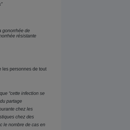
s”
a gonorrhée de
orrhée résistante
e les personnes de tout
ue “cette infection se
 du partage
courante chez les
ostiques chez des
c le nombre de cas en