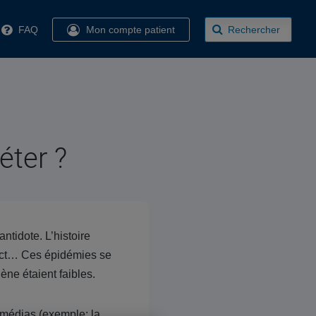
FAQ
Mon compte patient
Rechercher
éter ?
ntidote. L’histoire
 ect… Ces épidémies se
ène étaient faibles.
 médias (exemple: la