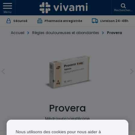
Rechercher...
Menu
Sécurisé
Pharmacie enregistrée
Livraison 24-48h
Accueil
Règles douloureuses et abondantes
Provera
Provera
Médroxyprogestérone
Nous utilisons des cookies pour nous aider à