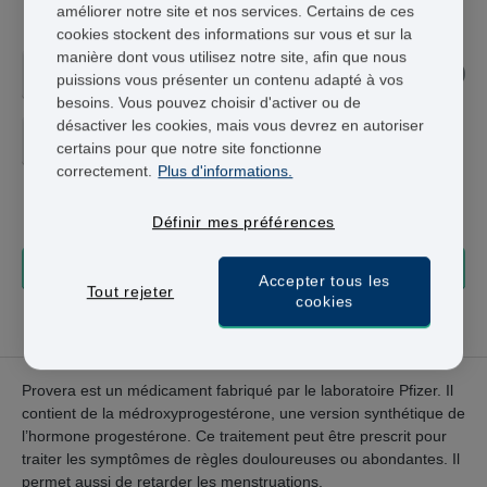
améliorer notre site et nos services. Certains de ces
Provera
cookies stockent des informations sur vous et sur la
manière dont vous utilisez notre site, afin que nous
5MG
puissions vous présenter un contenu adapté à vos
besoins. Vous pouvez choisir d'activer ou de
désactiver les cookies, mais vous devrez en autoriser
30 COMPRIMÉS - 63,95 €
certains pour que notre site fonctionne
correctement.
Plus d'informations.
63,95 €
+ Livraison 24-48h
Définir mes préférences
COMMANDER
Accepter tous les
Tout rejeter
cookies
mardi 11 août
Commandez maintenant, livraison le
Provera est un médicament fabriqué par le laboratoire Pfizer. Il
contient de la médroxyprogestérone, une version synthétique de
l’hormone progestérone. Ce traitement peut être prescrit pour
traiter les symptômes de règles douloureuses ou abondantes. Il
permet aussi de retarder les menstruations.