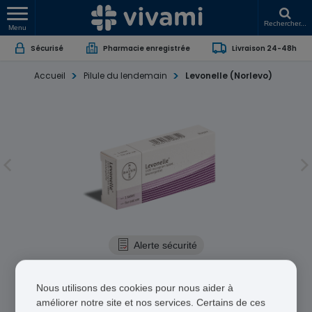
Rechercher...
Menu
Sécurisé
Pharmacie enregistrée
Livraison 24-48h
Accueil
Pilule du lendemain
Levonelle (Norlevo)
Alerte sécurité
Levonelle (Norlevo)
Nous utilisons des cookies pour nous aider à
Lévonorgestrel
améliorer notre site et nos services. Certains de ces