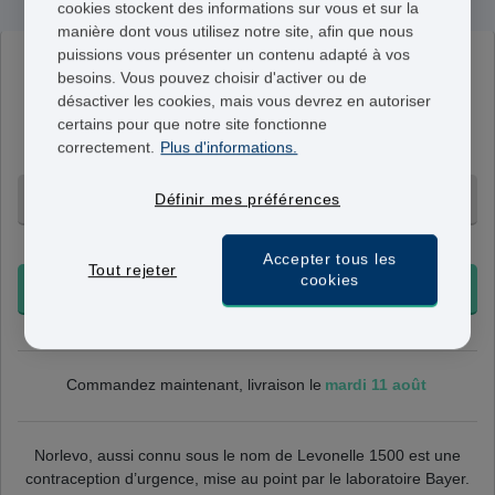
cookies stockent des informations sur vous et sur la
manière dont vous utilisez notre site, afin que nous
puissions vous présenter un contenu adapté à vos
Levonelle 1500
besoins. Vous pouvez choisir d'activer ou de
1500mcg
désactiver les cookies, mais vous devrez en autoriser
certains pour que notre site fonctionne
Le médicament Norlevo est à prendre en une fois. Le
correctement.
Plus d'informations.
comprimé contient 1500 mcg de lévonorgestrel.
1 Comprimé - 79,95 €
Définir mes préférences
+ Livraison 24-48h
Accepter tous les
Tout rejeter
cookies
COMMANDER
mardi 11 août
Commandez maintenant, livraison le
Norlevo, aussi connu sous le nom de Levonelle 1500 est une
contraception d’urgence, mise au point par le laboratoire Bayer.