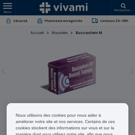
Rechercher...
Menu
Sécurisé
Pharmacie enregistrée
Livraison 24-48h
Accueil
Nausées
Buccastem M
Buccastem M
Nous utilisons des cookies pour nous aider à
Prochlorperazine Maleate
améliorer notre site et nos services. Certains de ces
cookies stockent des informations sur vous et sur la
manière dont vous utilisez notre site, afin que nous