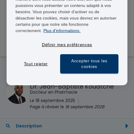
puissions vous présenter un contenu adapté à vos
REMARQUE IMPORTANTE:
Ce traitement n'est pas
besoins. Vous pouvez choisir d'activer ou de
disponible auprès de notre pharmacie. Cette page est
désactiver les cookies, mais vous devrez en autoriser
uniquement à titre informatif. Si vous avez développé
certains pour que notre site fonctionne
l'un des symptômes liés à la/les maladie(s) que le
correctement.
Plus d'informations.
médicament soigne, nous vous recommandons
vivement de consulter votre docteur en personne.
Définir mes préférences
Accepter tous les
Tout rejeter
cookies
Révisé médicalement par le
Dr. Jean-Baptiste Kouatche
Docteur en Pharmacie
|
Le 18 septembre 2025
Page à réviser le
18 septembre 2028
Description