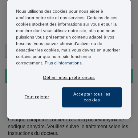
Eltroxin
Nous utilisons des cookies pour nous aider à
50mcg
améliorer notre site et nos services. Certains de ces
Chaque comprimé contient 50 mcg de
lévothyroxine
cookies stockent des informations sur vous et sur la
sodique anhydre
. Veuillez suivre le traitement selon les
manière dont vous utilisez notre site, afin que nous
puissions vous présenter un contenu adapté à vos
instructions du clinicien.
besoins. Vous pouvez choisir d'activer ou de
désactiver les cookies, mais vous devrez en autoriser
100 comprimés - 79,95 €
certains pour que notre site fonctionne
correctement.
Plus d'informations.
+ Livraison 24-48h
COMMANDER
Définir mes préférences
Accepter tous les
Tout rejeter
cookies
Eltroxin
100 mcg
Chaque comprimé contient 100 mcg de
lévothyroxine
sodique anhydre. Veuillez suivre le traitement selon les
instructions du docteur.