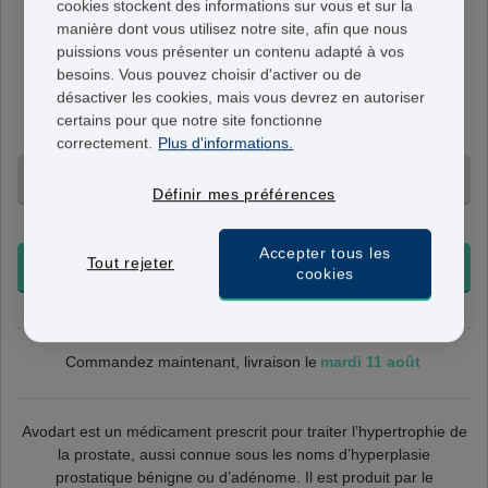
cookies stockent des informations sur vous et sur la
Avodart
manière dont vous utilisez notre site, afin que nous
puissions vous présenter un contenu adapté à vos
500mcg
besoins. Vous pouvez choisir d'activer ou de
Une gellule contient 0,5 mg de dutastéride. Ils sont pris
désactiver les cookies, mais vous devrez en autoriser
une fois par jour selon les indications de votre
certains pour que notre site fonctionne
prescripteur.
correctement.
Plus d'informations.
30 Gélules - 89,95 €
Définir mes préférences
+ Livraison 24-48h
Accepter tous les
Tout rejeter
COMMANDER
cookies
mardi 11 août
Commandez maintenant, livraison le
Avodart est un médicament prescrit pour traiter l’hypertrophie de
la prostate, aussi connue sous les noms d’hyperplasie
prostatique bénigne ou d’adénome. Il est produit par le