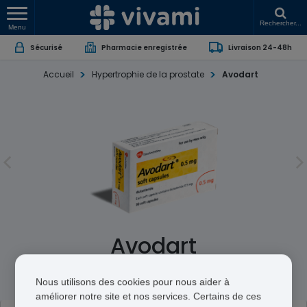
Rechercher...
Menu
Sécurisé
Pharmacie enregistrée
Livraison 24-48h
Accueil
Hypertrophie de la prostate
Avodart
Avodart
Dutasteride
Nous utilisons des cookies pour nous aider à
améliorer notre site et nos services. Certains de ces