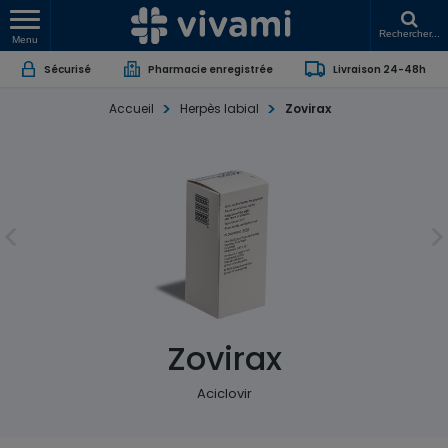
Rechercher...
Menu
Sécurisé
Pharmacie enregistrée
Livraison 24-48h
Accueil
Herpès labial
Zovirax
Zovirax
Aciclovir