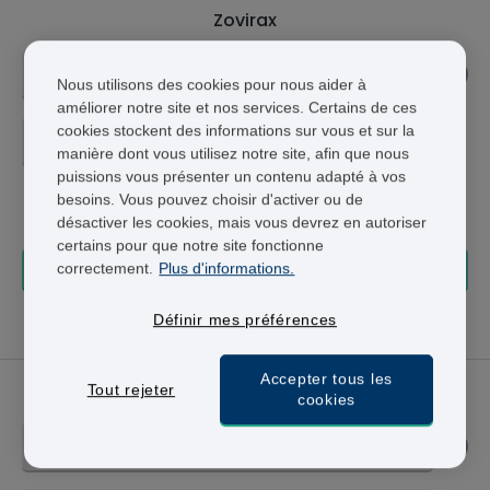
Zovirax
5%
Nous utilisons des cookies pour nous aider à
améliorer notre site et nos services. Certains de ces
cookies stockent des informations sur vous et sur la
2G CRÈME - 77,95 €
manière dont vous utilisez notre site, afin que nous
puissions vous présenter un contenu adapté à vos
77,95 €
besoins. Vous pouvez choisir d'activer ou de
+ Livraison 24-48h
désactiver les cookies, mais vous devrez en autoriser
certains pour que notre site fonctionne
correctement.
Plus d'informations.
COMMANDER
Définir mes préférences
mardi 11 août
Commandez maintenant, livraison le
Accepter tous les
Zovirax Comprimés
Tout rejeter
cookies
200MG