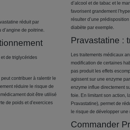
d’alcool et de tabac et le m
favorisent grandement l'
hype
résulter d’une prédispositio
vastatine réduit par
diabète par exemple.
d’angine de poitrine.
Pravastatine : 
ctionnement
Les traitements médicaux ant
et de triglycérides
modification de certaines hab
pas produit les effets escom
eut contribuer à ralentir le
agissent sur une enzyme par
ement réduire le risque de
enzyme influe directement sur
médicament doit être utilisé
foie. En limitant son action, 
te de poids et d'exercices
Pravastatine), permet de rédu
le risque de développer une
Commander Pra