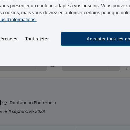
vous présenter un contenu adapté à vos besoins. Vous pouvez ch
Grâce à notre service de consultation en ligne, vous 
s cookies, mais vous devrez en autoriser certains pour que notre
médicament qui vous est adapté. Toutes nos commandes
lus d'informations.
livrées en 48 heures.
mercredi 
Commandez maintenant, livraison le
férences
Tout rejeter
Accepter tous les c
5
10MG
30 COMPRIMÉS - 59,95 €
+ 
che
Docteur en Pharmacie
er le
11 septembre 2028