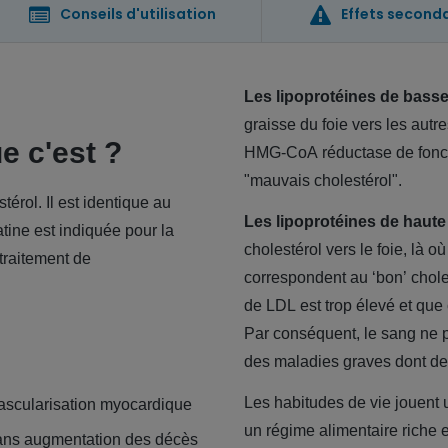
Conseils d'utilisation
Effets second
Les lipoprotéines de basse
graisse du foie vers les autr
e c'est ?
HMG-CoA réductase de foncti
"mauvais cholestérol".
érol. Il est identique au
Les lipoprotéines de haute
tine est indiquée pour la
cholestérol vers le foie, là o
traitement de
correspondent au ‘bon’ choles
de LDL est trop élevé et que
Par conséquent, le sang ne p
des maladies graves dont d
Les habitudes de vie jouent u
vascularisation myocardique
un régime alimentaire riche
 sans augmentation des décès