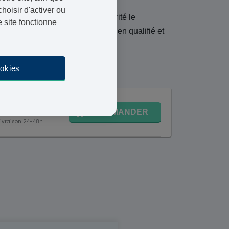
oisir d'activer ou
pouvez commander en toute sécurité le
 site fonctionne
 sont contrôlées par un praticien qualifié et
12 août
ookies
9,95 €
COMMANDER
Livraison 24-48h