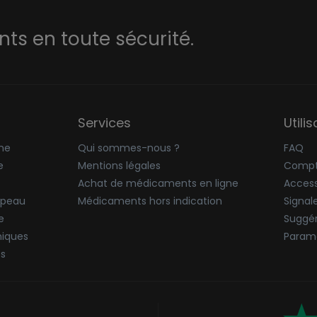
s en toute sécurité.
Services
Utili
ne
Qui sommes-nous ?
FAQ
e
Mentions légales
Compt
Achat de médicaments en ligne
Accessi
 peau
Médicaments hors indication
Signal
e
Suggér
niques
Paramè
ës