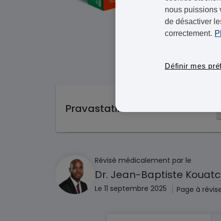
nous puissions 
de désactiver le
correctement.
P
Définir mes pré
Pravastatine
Révisé médicalement par le
Dr. Jean-Baptiste Kouat
|
Le 11 septembre 2025
Page à révis