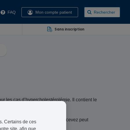
FAQ
Mon compte patient
Rechercher
Sans inscription
ur les cas d’
hypercholestérolémie.
Il contient le
rque du médicament que vous recevez peut
s. Certains de ces
otre site, afin que