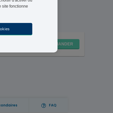
oisir d'activer ou
 site fonctionne
août
ookies
5,95 €
COMMANDER
Livraison 24-48h
condaires
FAQ