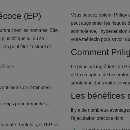
récoce (EP)
Vous pouvez obtenir Priligy
peut augmenter les risques d’
ourant chez les hommes. Elle
somnolence, l’hypertension a
plus tôt que lui ou sa
votre médecin pour savoir qu
Cela peut être frustrant et
Comment Prilig
récoce :
Le principal ingrédient du Pril
de la recapture de la séroto
e
sérotonine dans votre cerve
uvent moins de 2 minutes)
Les bénéfices d
ngtemps pour permettre à
Il y a de nombreux avantages à
l'éjaculation précoce dont :
normale. Toutefois, si l'EP se