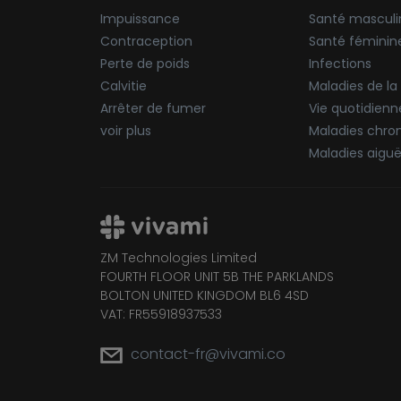
Impuissance
Santé masculi
Contraception
Santé féminin
Perte de poids
Infections
Calvitie
Maladies de la
Arrêter de fumer
Vie quotidienn
voir plus
Maladies chro
Maladies aigu
ZM Technologies Limited
FOURTH FLOOR UNIT 5B THE PARKLANDS
BOLTON UNITED KINGDOM BL6 4SD
VAT: FR55918937533
contact-fr@vivami.co