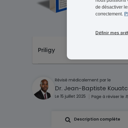
nous puissions 
de désactiver le
correctement.
P
Définir mes pré
Priligy
Révisé médicalement par le
Dr. Jean-Baptiste Kouat
|
Le 15 juillet 2025
Page à réviser le
1
Description complète