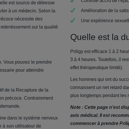
Contrôle accru de l'éjac
u'elle est source de détresse
Amélioration de la sati
parler à un médecin.
Selon la
 précoce nécessite des
Une expérience sexuell
etentissement sur la qualité
Quelle est la d
Priligy est efficace 1 à 2 heu
3 à 4 heures.
Toutefois, il r
ce. Vous pouvez le prendre
effet thérapeutique limité).
ssaire pour atteindre
Les hommes qui ont du succès
connaissent un net retard dans
tif de la Recapture de la
plus longtemps pendant les 
ion précoce. Contrairement
 la demande.
Note : Cette page n'est dis
avis médical. Il est recom
nine dans le système nerveux
commencer à prendre Prili
 à son utilisateur de