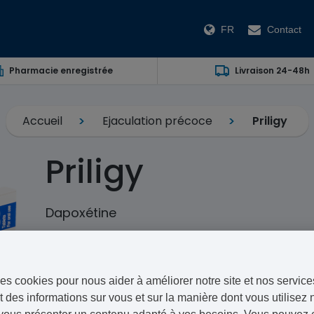
FR
Contact
Pharmacie enregistrée
Livraison 24-48h
Accueil
Ejaculation précoce
Priligy
Priligy
Dapoxétine
Le
Priligy
est un médicament sous forme de comprimé,
l’éjaculation prématurée. Il existe en deux dosages : P
es cookies pour nous aider à améliorer notre site et nos service
Pour acheter Priligy, répondez à notre questionnaire m
 des informations sur vous et sur la manière dont vous utilisez n
réponses et une fois validée, votre commande sera env