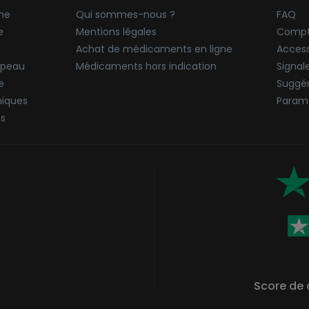
ne
Qui sommes-nous ?
FAQ
e
Mentions légales
Compt
Achat de médicaments en ligne
Accessi
 peau
Médicaments hors indication
Signal
e
Suggér
niques
Paramè
ës
Score de