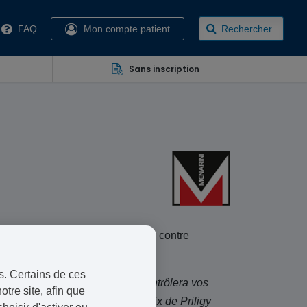
FAQ
Mon compte patient
Rechercher
Sans inscription
 spécialement conçu pour lutter contre
riligy 30 mg et Priligy 60 mg.
s. Certains de ces
édical en ligne. Un praticien contrôlera vos
otre site, afin que
oyée par colis 48 heures. Le prix de Priligy