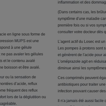
inflammation et des dommag
(Dans certains cas, les brûlu
symptôme d'une maladie cardi
première fois ou si vos symp
consulter votre docteur dès q
macie en ligne sous forme de
xpression MUPS est une
L’agent actif du Losec est u
espond à une gélule
Les pompes à protons sont s
t ne pas avaler les gélules
et génèrent de l'acide pour 
s et le contenu avalé
L’oméprazole agit en réduisa
ne boisson et être avalé.
diminue ainsi les symptômes
eur ou la sensation de
Ces comprimés peuvent égal
montées d’acide, reflux
antibiotiques pour traiter un
ôme fréquent des reflux
infection pouvant causer des
ort lors de la déglutition ou
Il n'a jamais été aussi facil
sagréable.