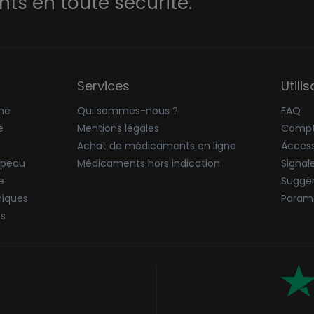
s en toute sécurité.
Services
Utili
ne
Qui sommes-nous ?
FAQ
e
Mentions légales
Compt
Achat de médicaments en ligne
Accessi
 peau
Médicaments hors indication
Signal
e
Suggér
niques
Paramè
ës