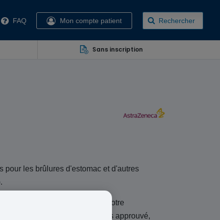
FAQ
Mon compte patient
Rechercher
Sans inscription
 pour les brûlures d'estomac et d'autres
.
s être un problème. Remplissez notre
é par un praticien agréé. Une fois approuvé,