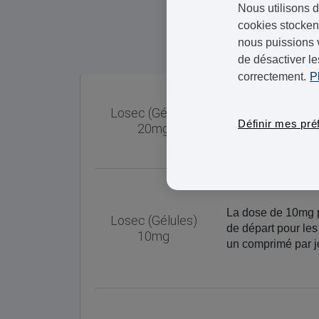
Nous utilisons d
cookies stockent
nous puissions 
de désactiver le
correctement.
P
Un médecin peut v
Losec (Gélules)
l'œsophage est e
Définir mes pré
20mg
à avaler une fois 
semaines.
La dose de 10mg 
Losec (Gélules)
de départ pour les
10mg
un comprimé par j