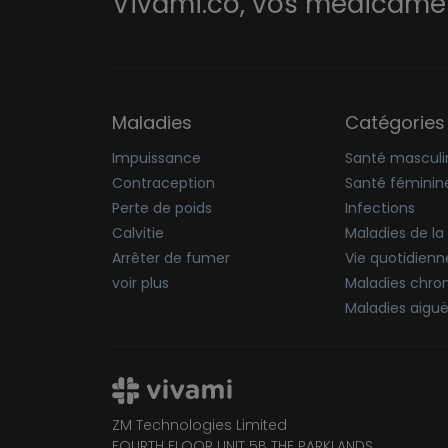
Vivami.co,
vos médicament
Maladies
Catégories
Impuissance
Santé masculi
Contraception
Santé féminin
Perte de poids
Infections
Calvitie
Maladies de la
Arrêter de fumer
Vie quotidienn
voir plus
Maladies chro
Maladies aigu
ZM Technologies Limited
FOURTH FLOOR UNIT 5B THE PARKLANDS