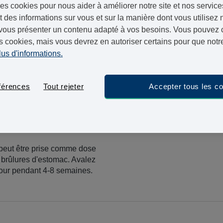
es cookies pour nous aider à améliorer notre site et nos service
nous vous livrerons votre traitement en un à deux jour
 des informations sur vous et sur la manière dont vous utilisez n
mercredi 
Commandez maintenant, livraison le
vous présenter un contenu adapté à vos besoins. Vous pouvez ch
s cookies, mais vous devrez en autoriser certains pour que notre
lus d'informations.
ous prescrire 20 mg si
28 Gélules -
ndommagé. Ces gélules sont
férences
Tout rejeter
Accepter tous les c
par jour, pendant 4-8
+ Livraison 2
peut être prise comme dose
 brûlures d'estomac. Avalez
our pendant 4-8 semaines.