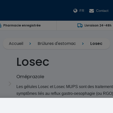
FR
Contact
Pharmacie enregistrée
Livraison 24-48h
Accueil
Brûlures d'estomac
Losec
Losec
Oméprazole
Les gélules Losec et Losec MUPS sont des traitements
symptômes liés au reflux gastro-oesophagie (ou RGO)
Acheter votre médicament sur prescription ne doit pa
questionnaire aujourd'hui pour avoir votre cas examin