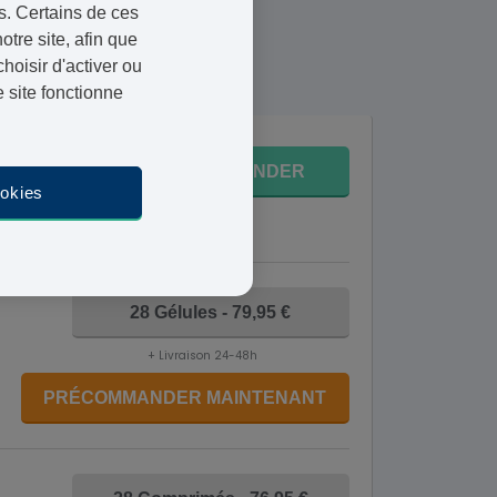
s. Certains de ces
s ouvrables.
otre site, afin que
12 août
oisir d'activer ou
 site fonctionne
 89,95 €
COMMANDER
ookies
4-48h
28 Gélules - 79,95 €
+ Livraison 24-48h
PRÉCOMMANDER MAINTENANT