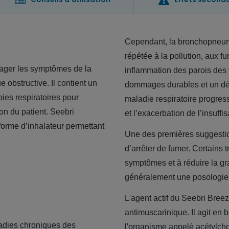
Cependant, la bronchopneumo
répétée à la pollution, aux f
lager les symptômes de la
inflammation des parois des 
obstructive. Il contient un
dommages durables et un d
oies respiratoires pour
maladie respiratoire progress
ion du patient. Seebri
et l’exacerbation de l’insuffi
forme d’inhalateur permettant
Une des premières suggestio
d’arrêter de fumer. Certains 
symptômes et à réduire la gr
généralement une posologie r
L'agent actif du Seebri Bree
antimuscarinique. Il agit en 
adies chroniques des
l'organisme appelé acétylcho