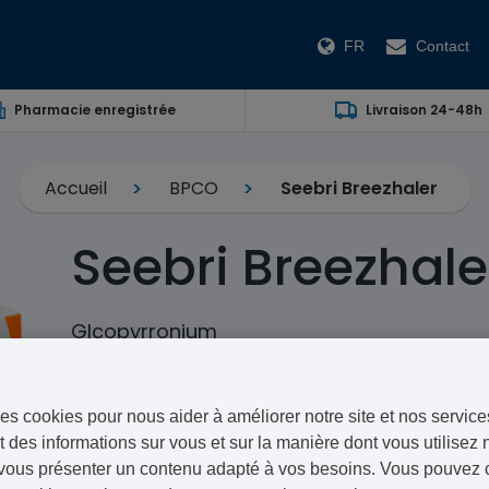
FR
Contact
Pharmacie enregistrée
Livraison 24-48h
Accueil
BPCO
Seebri Breezhaler
Seebri Breezhale
Glcopyrronium
Seebri Breezhaler est un bronchodilatateur à action p
AstraZeneca. Il offre une longue durée d'action dans 
es cookies pour nous aider à améliorer notre site et nos service
bronchopneumopathie chronique obstructive (BPCO).
 des informations sur vous et sur la manière dont vous utilisez n
vous présenter un contenu adapté à vos besoins. Vous pouvez ch
Grâce à notre service de consultation et de prescript