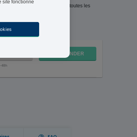
 site fonctionne
res, situées en Europe expédie toutes les
12 août
ookies
 158,95 €
COMMANDER
4-48h
aires
FAQ