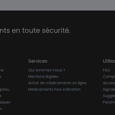
s en toute sécurité.
Services
Utili
ne
Qui sommes-nous ?
FAQ
e
Mentions légales
Compt
Achat de médicaments en ligne
Accessi
 peau
Médicaments hors indication
Signal
e
Suggér
niques
Paramè
ës