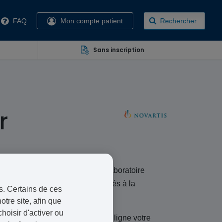
FAQ
Mon compte patient
Rechercher
Sans inscription
r
rolongée, commercialisé par le laboratoire
le soulagement des symptômes liés à la
s. Certains de ces
otre site, afin que
oisir d'activer ou
ion, commandez simplement et en ligne votre