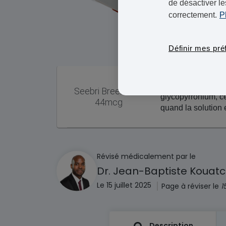
de désactiver le
correctement.
P
Définir mes pré
Une capsule conti
Seebri Breezhaler
glycopyrronium, c
44mcg
quand la solution 
Révisé médicalement par le
Dr. Jean-Baptiste Kouat
|
Le 15 juillet 2025
Page à réviser le
1
Description