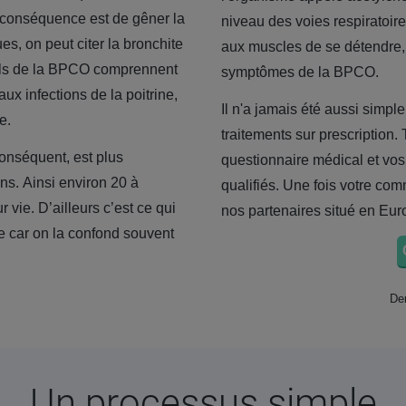
e conséquence est de gêner la
niveau des voies respiratoire
es, on peut citer la bronchite
aux muscles de se détendre, fa
ls de la BPCO comprennent
symptômes de la BPCO.
ux infections de la poitrine,
Il n'a jamais été aussi simple
e.
traitements sur prescription.
conséquent, est plus
questionnaire médical et vos
ns. Ainsi environ
20 à
qualifiés. Une fois votre co
vie. D’ailleurs c’est ce qui
nos partenaires situé en Eur
e car on la confond souvent
Der
Un processus simple