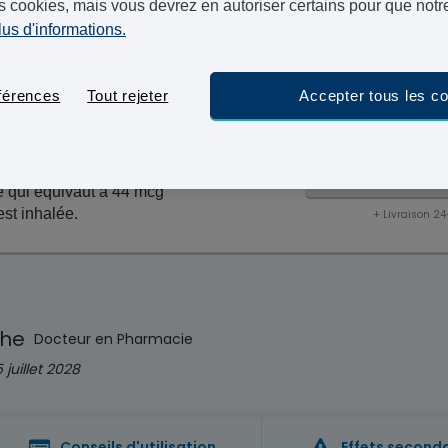
s cookies, mais vous devrez en autoriser certains pour que notre
médicament Seebri. L'une de nos pharmacies partenai
lus d'informations.
commandes via un colis suivi et sécurisé 48 heures.
mercredi 
Commandez maintenant, livraison le
férences
Tout rejeter
Accepter tous les c
ent 63 mcg de bromure de
30 Capsules -
e qui équivaut à 44 mcg
est inhalée.
+ Livraison 2
che
Docteur en Pharmacie
5 juillet 2028
Conseils d'utilisation
Effets second