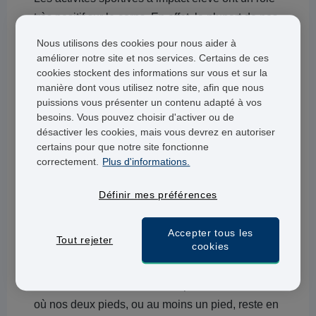
très positif sur le corps. En effet, la plupart de nos
muscles ont besoin d’être sollicités régulièrement
Nous utilisons des cookies pour nous aider à
pour rester fort, tout comme nos os. Néanmoins,
améliorer notre site et nos services. Certains de ces
cookies stockent des informations sur vous et sur la
tout est une question d’équilibre et pratiquer de
manière dont vous utilisez notre site, afin que nous
manière trop intense des activités à impact
puissions vous présenter un contenu adapté à vos
élevées peut être dommageable pour nos
besoins. Vous pouvez choisir d'activer ou de
articulations. Il est donc important de trouver le
désactiver les cookies, mais vous devrez en autoriser
certains pour que notre site fonctionne
bon dosage.
correctement.
Plus d'informations.
Qu’est-ce que signifie exercices à faible
impact ?
Définir mes préférences
Les exercices à faible impact correspondent aux
Accepter tous les
Tout rejeter
cookies
activités et mouvements qui n’incluent pas une
pression importante sur les articulations.
Généralement, cela se traduit par des exercices
où nos deux pieds, ou au moins un pied, reste en