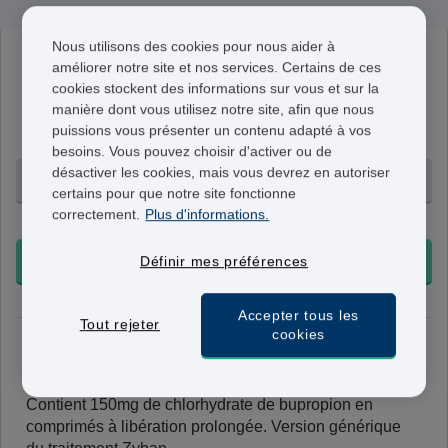
Nous utilisons des cookies pour nous aider à
Zyban
améliorer notre site et nos services. Certains de ces
150mg P/R
cookies stockent des informations sur vous et sur la
manière dont vous utilisez notre site, afin que nous
Contient 150mg de chlorhydrate de bupropion en
puissions vous présenter un contenu adapté à vos
comprimés à libération prolongée.
besoins. Vous pouvez choisir d'activer ou de
désactiver les cookies, mais vous devrez en autoriser
60 Comprimés - 152,95 €
certains pour que notre site fonctionne
correctement.
Plus d'informations.
+ Livraison 24-48h
COMMANDER
Définir mes préférences
Accepter tous les
Tout rejeter
cookies
Bupropion
150mg
Contient 150mg de chlorhydrate de bupropion en
comprimés à libération prolongée. Version générique