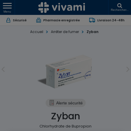
Rechercher...
Menu
Sécurisé
Pharmacie enregistrée
Livraison 24-48h
Accueil
Arrêter de fumer
Zyban
Alerte sécurité
Zyban
Chlorhydrate de Bupropion