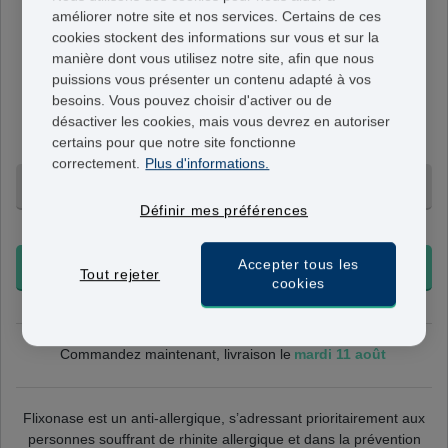
améliorer notre site et nos services. Certains de ces
Flixonase
cookies stockent des informations sur vous et sur la
50mcg
manière dont vous utilisez notre site, afin que nous
Spray Nasal - 150 doses
. Une dose de spray nasal
puissions vous présenter un contenu adapté à vos
Flixonase contient 50 mcg. La dose habituelle est une à
besoins. Vous pouvez choisir d'activer ou de
deux pulvérisations dans chaque narine, une fois par
désactiver les cookies, mais vous devrez en autoriser
jour.
certains pour que notre site fonctionne
correctement.
Plus d'informations.
1 Spray Nasal - 79,95 €
Définir mes préférences
+ Livraison 24-48h
Accepter tous les
COMMANDER
Tout rejeter
cookies
mardi 11 août
Commandez maintenant, livraison le
Flixonase est un anti-allergique, s’adressant prioritairement aux
personnes souffrant de rhinite allergique et dans la
prévention