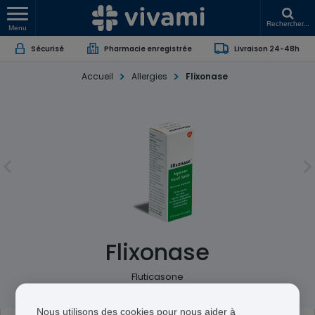
Rechercher...
Menu
Sécurisé
Pharmacie enregistrée
Livraison 24-48h
Accueil
Allergies
Flixonase
Flixonase
Fluticasone
Nous utilisons des cookies pour nous aider à